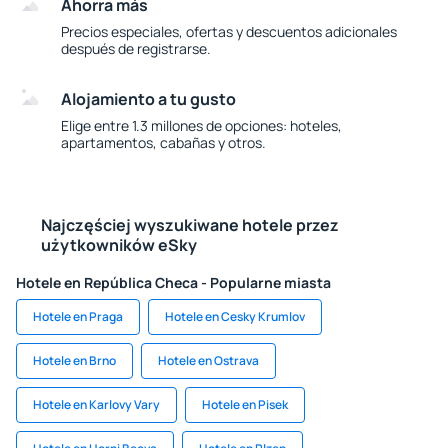
Ahorra más
Precios especiales, ofertas y descuentos adicionales
después de registrarse.
Alojamiento a tu gusto
Elige entre 1.3 millones de opciones: hoteles,
apartamentos, cabañas y otros.
Najczęściej wyszukiwane hotele przez
użytkowników eSky
Hotele en República Checa - Popularne miasta
Hotele en Praga
Hotele en Cesky Krumlov
Hotele en Brno
Hotele en Ostrava
Hotele en Karlovy Vary
Hotele en Pisek