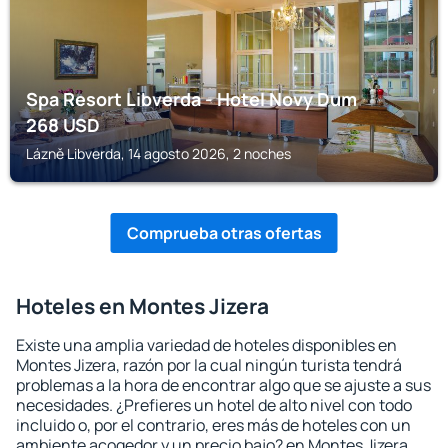
Spa Resort Libverda - Hotel Novy Dum
268
USD
Lázně Libverda, 14 agosto 2026, 2 noches
Comprueba otras ofertas
Hoteles en Montes Jizera
Existe una amplia variedad de hoteles disponibles en
Montes Jizera, razón por la cual ningún turista tendrá
problemas a la hora de encontrar algo que se ajuste a sus
necesidades. ¿Prefieres un hotel de alto nivel con todo
incluido o, por el contrario, eres más de hoteles con un
ambiente acogedor y un precio bajo? en Montes Jizera