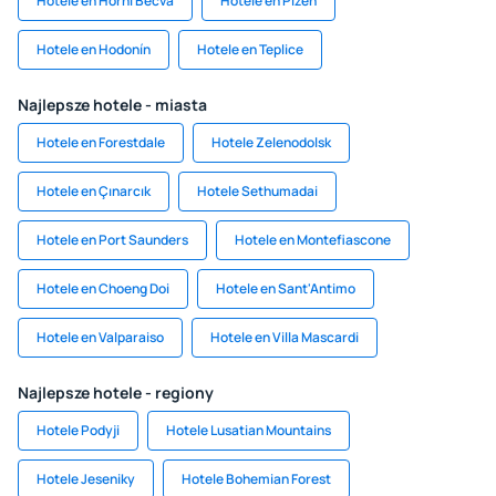
Hotele en Horni Becva
Hotele en Plzen
Hotele en Hodonín
Hotele en Teplice
Najlepsze hotele - miasta
Hotele en Forestdale
Hotele Zelenodolsk
Hotele en Çınarcık
Hotele Sethumadai
Hotele en Port Saunders
Hotele en Montefiascone
Hotele en Choeng Doi
Hotele en Sant'Antimo
Hotele en Valparaiso
Hotele en Villa Mascardi
Najlepsze hotele - regiony
Hotele Podyji
Hotele Lusatian Mountains
Hotele Jeseniky
Hotele Bohemian Forest