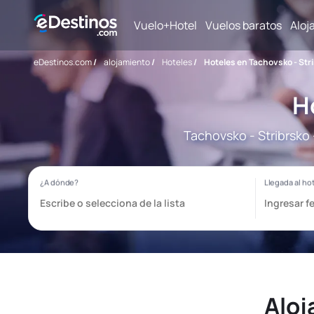
Vuelo+Hotel
Vuelos baratos
Aloj
eDestinos.com
/
alojamiento
/
Hoteles
/
Hoteles en Tachovsko - Str
H
Tachovsko - Stribrsko 
Aloj