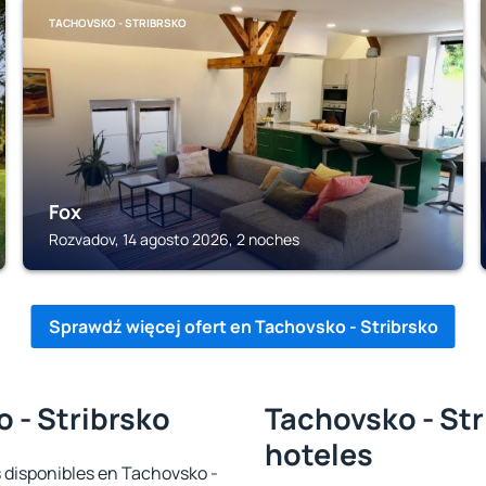
TACHOVSKO - STRIBRSKO
Fox
Rozvadov, 14 agosto 2026, 2 noches
Sprawdź więcej ofert en Tachovsko - Stribrsko
 - Stribrsko
Tachovsko - Str
hoteles
s disponibles en Tachovsko -