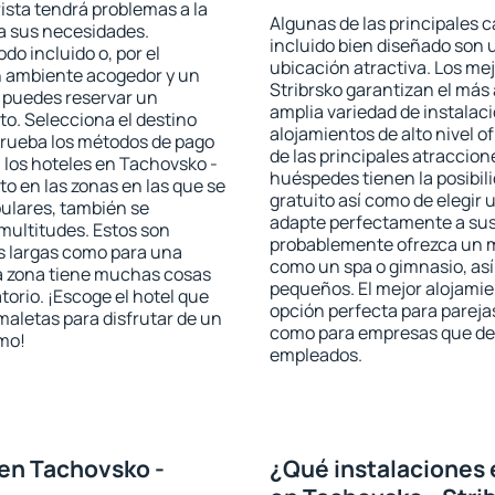
rista tendrá problemas a la
Algunas de las principales c
 a sus necesidades.
incluido bien diseñado son 
odo incluido o, por el
ubicación atractiva. Los me
n ambiente acogedor y un
Stribrsko garantizan el más 
o puedes reservar un
amplia variedad de instalac
o. Selecciona el destino
alojamientos de alto nivel o
mprueba los métodos de pago
de las principales atraccion
n los hoteles en Tachovsko -
huéspedes tienen la posibil
o en las zonas en las que se
gratuito así como de elegir 
pulares, también se
adapte perfectamente a sus 
multitudes. Estos son
probablemente ofrezca un m
s largas como para una
como un spa o gimnasio, así
a zona tiene muchas cosas
pequeños. El mejor alojamie
torio. ¡Escoge el hotel que
opción perfecta para parejas,
maletas para disfrutar de un
como para empresas que des
smo!
empleados.
en Tachovsko -
¿Qué instalaciones 