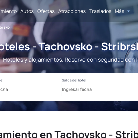
amiento
Autos
Ofertas
Atracciones
Traslados
Más
ibrsko
oteles - Tachovsko - Stribrs
- Hoteles y alojamientos. Reserve con seguridad con 
amiento en Tachovsko - Stri