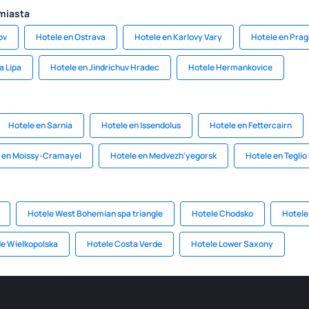
 miasta
ov
Hotele en Ostrava
Hotele en Karlovy Vary
Hotele en Prag
a Lipa
Hotele en Jindrichuv Hradec
Hotele Hermankovice
Hotele en Sarnia
Hotele en Issendolus
Hotele en Fettercairn
 en Moissy-Cramayel
Hotele en Medvezh'yegorsk
Hotele en Teglio
Hotele West Bohemian spa triangle
Hotele Chodsko
Hotele
de Wielkopolska
Hotele Costa Verde
Hotele Lower Saxony