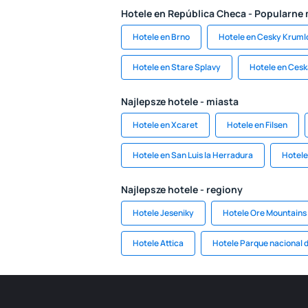
Hotele en República Checa - Popularne
Hotele en Brno
Hotele en Cesky Kruml
Hotele en Stare Splavy
Hotele en Cesk
Najlepsze hotele - miasta
Hotele en Xcaret
Hotele en Filsen
Hotele en San Luis la Herradura
Hotele
Najlepsze hotele - regiony
Hotele Jeseniky
Hotele Ore Mountains
Hotele Attica
Hotele Parque nacional 