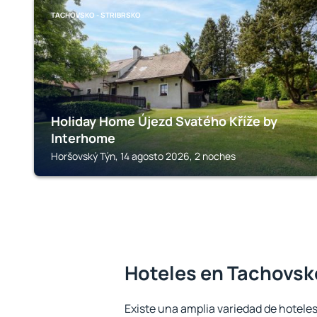
TACHOVSKO - STRIBRSKO
Holiday Home Újezd Svatého Kříže by
Interhome
Horšovský Týn, 14 agosto 2026, 2 noches
Hoteles en Tachovsko
Existe una amplia variedad de hotele