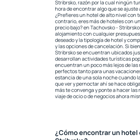
Stribrsko, razón por la cual ningún tu
hora de encontrar algo que se ajuste
¿Prefieres un hotel de alto nivel con t
contrario, eres más de hoteles con u
precio bajo? en Tachovsko - Stribrsk
alojamiento con cualquier presupuest
deseado y la tipología de hotel y co
y las opciones de cancelación. Si bie
Stribrsko se encuentran ubicados just
desarrollan actividades turísticas po
encuentran un poco más lejos de las 
perfectos tanto para unas vacacione
estancia de una sola noche cuando l
que ver y pernoctar ahí se hace obliga
más te convenga y ponte a hacer las 
viaje de ocio o de negocios ahora mi
¿Cómo encontrar un hotel 