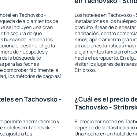
en Tachovsko - Stri
hotel en Tachovsko -
Los hoteles en Tachovsko - S
úsqueda de alojamientos de
instalaciones a los huéspe
que se incluyen una gran
gratuito, áreas de bienestar
antía segura de que
habitación, centro comercia
s buscando. Rellena los
niños, aparcamiento gratuito
iona el destino, elige la
atracciones turísticas más 
número de huéspedes y
alojamientos también ofrece
s de la búsqueda te
hacia el aeropuerto. En al
es para las fechas
visitar los lugares de inter
de comprobar fácilmente la
Stribrsko.
udad, los métodos de pago así
eles en Tachovsko -
¿Cuál es el precio d
Tachovsko - Stribrs
 te permite ahorrar tiempo y
El precio por noche en Tacho
de hoteles en Tachovsko -
depende de la clasificación e
se ajuste a tus
Una noche en un hotel de ni