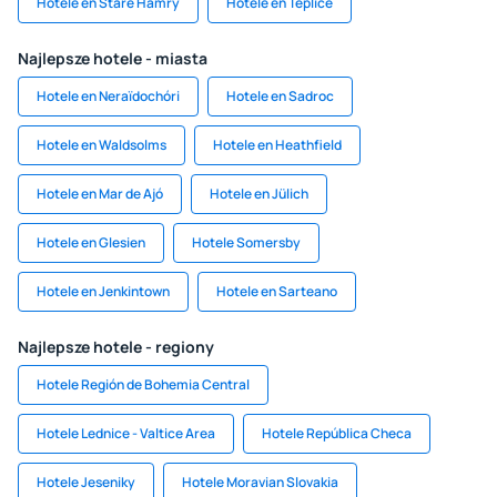
Hotele en Stare Hamry
Hotele en Teplice
Najlepsze hotele - miasta
Hotele en Neraïdochóri
Hotele en Sadroc
Hotele en Waldsolms
Hotele en Heathfield
Hotele en Mar de Ajó
Hotele en Jülich
Hotele en Glesien
Hotele Somersby
Hotele en Jenkintown
Hotele en Sarteano
Najlepsze hotele - regiony
Hotele Región de Bohemia Central
Hotele Lednice - Valtice Area
Hotele República Checa
Hotele Jeseniky
Hotele Moravian Slovakia