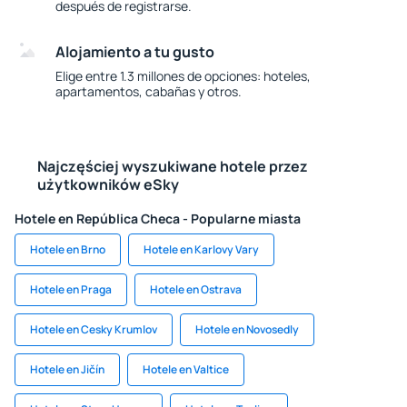
después de registrarse.
Alojamiento a tu gusto
Elige entre 1.3 millones de opciones: hoteles,
apartamentos, cabañas y otros.
Najczęściej wyszukiwane hotele przez
użytkowników eSky
Hotele en República Checa - Popularne miasta
Hotele en Brno
Hotele en Karlovy Vary
Hotele en Praga
Hotele en Ostrava
Hotele en Cesky Krumlov
Hotele en Novosedly
Hotele en Jičín
Hotele en Valtice