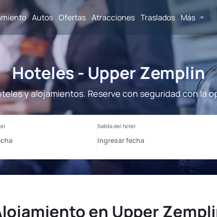
amiento
Autos
Ofertas
Atracciones
Traslados
Más
Hoteles - Upper Zemplin
teles y alojamientos. Reserve con seguridad con la o
lojamiento en Upper Zempl