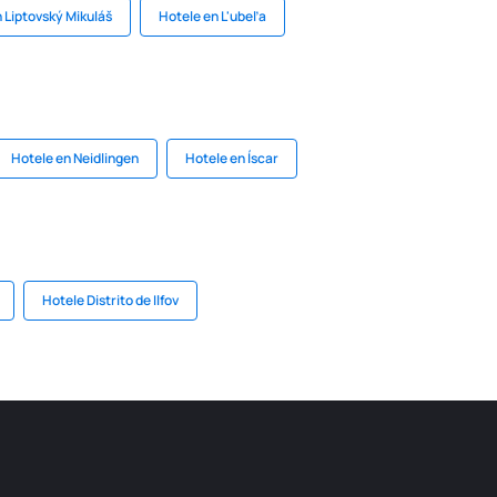
 Liptovský Mikuláš
Hotele en L'ubeľa
Hotele en Neidlingen
Hotele en Íscar
Hotele Distrito de Ilfov