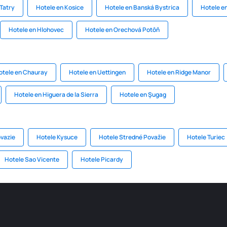
Tatry
Hotele en Kosice
Hotele en Banská Bystrica
Hotele en
Hotele en Hlohovec
Hotele en Orechová Potôň
otele en Chauray
Hotele en Uettingen
Hotele en Ridge Manor
Hotele en Higuera de la Sierra
Hotele en Şugag
vazie
Hotele Kysuce
Hotele Stredné Považie
Hotele Turiec
Hotele Sao Vicente
Hotele Picardy