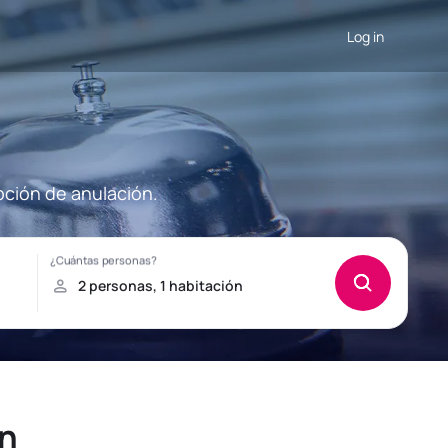
Log in
pción de anulación.
in