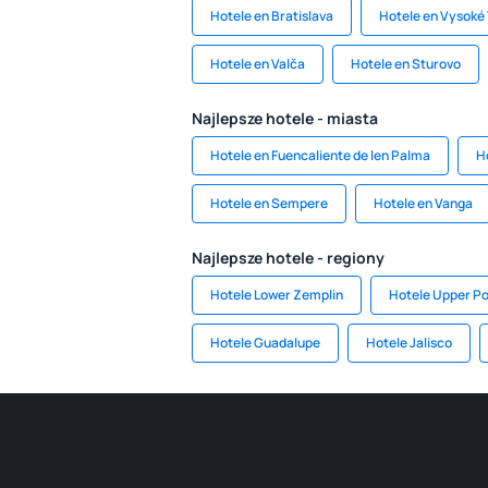
Hotele en Bratislava
Hotele en Vysoké 
Hotele en Valča
Hotele en Sturovo
Najlepsze hotele - miasta
Hotele en Fuencaliente de len Palma
H
Hotele en Sempere
Hotele en Vanga
Najlepsze hotele - regiony
Hotele Lower Zemplin
Hotele Upper Po
Hotele Guadalupe
Hotele Jalisco