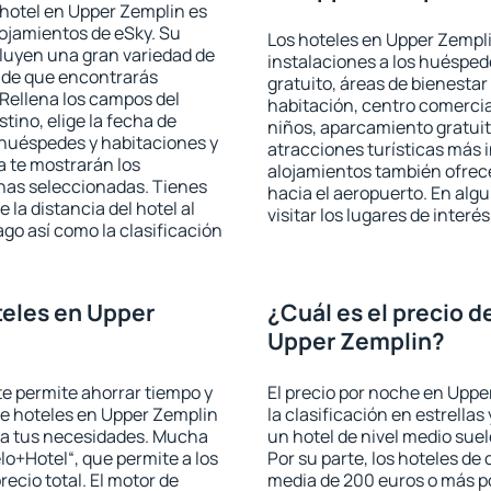
 hotel en Upper Zemplin es
lojamientos de eSky. Su
Los hoteles en Upper Zempli
cluyen una gran variedad de
instalaciones a los huéspe
a de que encontrarás
gratuito, áreas de bienestar
Rellena los campos del
habitación, centro comercia
tino, elige la fecha de
niños, aparcamiento gratuito
 huéspedes y habitaciones y
atracciones turísticas más 
a te mostrarán los
alojamientos también ofrece
chas seleccionadas. Tienes
hacia el aeropuerto. En al
 la distancia del hotel al
visitar los lugares de inter
ago así como la clasificación
eles en Upper
¿Cuál es el precio d
Upper Zemplin?
 te permite ahorrar tiempo y
El precio por noche en Uppe
 de hoteles en Upper Zemplin
la clasificación en estrellas
e a tus necesidades. Mucha
un hotel de nivel medio suel
lo+Hotel“, que permite a los
Por su parte, los hoteles de
ecio total. El motor de
media de 200 euros o más p