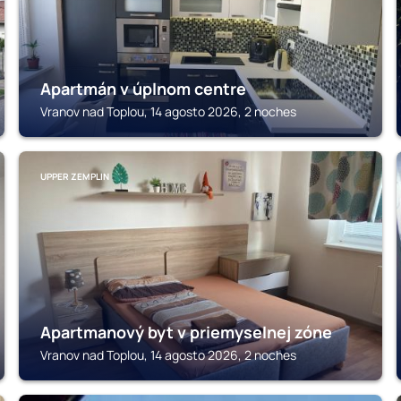
Apartmán v úplnom centre
Vranov nad Toplou, 14 agosto 2026, 2 noches
UPPER ZEMPLIN
Apartmanový byt v priemyselnej zóne
Vranov nad Toplou, 14 agosto 2026, 2 noches