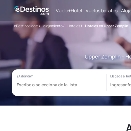
Vuelo+Hotel
Vuelos baratos
Aloj
eDestinos.com
/
alojamiento
/
Hoteles
/
Hoteles en Upper Zemplin
Upper Zemplin - Ho
A