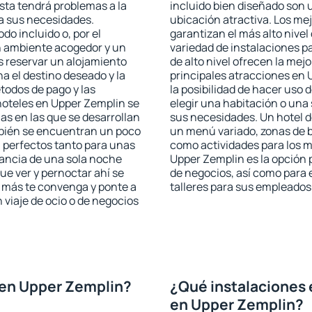
ista tendrá problemas a la
incluido bien diseñado son 
 a sus necesidades.
ubicación atractiva. Los me
odo incluido o, por el
garantizan el más alto nivel
n ambiente acogedor y un
variedad de instalaciones p
s reservar un alojamiento
de alto nivel ofrecen la mejo
a el destino deseado y la
principales atracciones en
todos de pago y las
la posibilidad de hacer uso 
 hoteles en Upper Zemplin se
elegir una habitación o una
as en las que se desarrollan
sus necesidades. Un hotel d
mbién se encuentran un poco
un menú variado, zonas de b
n perfectos tanto para unas
como actividades para los m
ancia de una sola noche
Upper Zemplin es la opción p
e ver y pernoctar ahí se
de negocios, así como para
e más te convenga y ponte a
talleres para sus empleados
 viaje de ocio o de negocios
 en Upper Zemplin?
¿Qué instalaciones 
en Upper Zemplin?