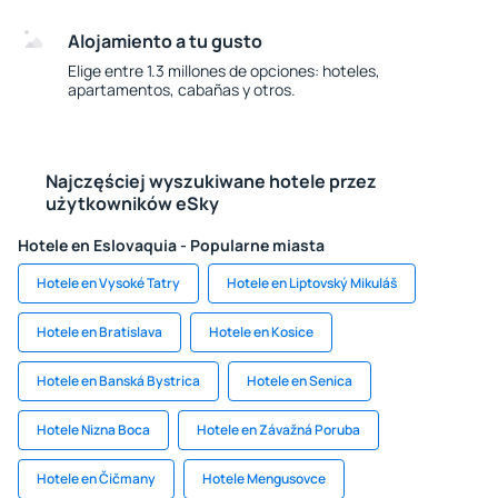
Alojamiento a tu gusto
Elige entre 1.3 millones de opciones: hoteles,
apartamentos, cabañas y otros.
Najczęściej wyszukiwane hotele przez
użytkowników eSky
Hotele en Eslovaquia - Popularne miasta
Hotele en Vysoké Tatry
Hotele en Liptovský Mikuláš
Hotele en Bratislava
Hotele en Kosice
Hotele en Banská Bystrica
Hotele en Senica
Hotele Nizna Boca
Hotele en Závažná Poruba
Hotele en Čičmany
Hotele Mengusovce