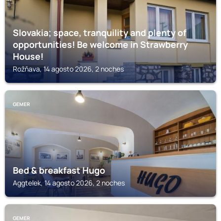
Slovakia; space, tranquility and plenty of
opportunities! Be welcome in Strawberry
House!
Rožňava, 14 agosto 2026, 2 noches
GEMER
Bed & breakfast Hugo
Aggtelek, 14 agosto 2026, 2 noches
GEMER