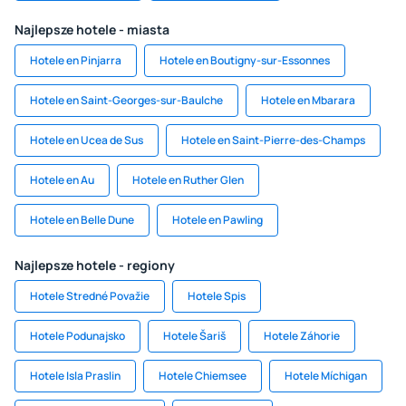
Najlepsze hotele - miasta
Hotele en Pinjarra
Hotele en Boutigny-sur-Essonnes
Hotele en Saint-Georges-sur-Baulche
Hotele en Mbarara
Hotele en Ucea de Sus
Hotele en Saint-Pierre-des-Champs
Hotele en Au
Hotele en Ruther Glen
Hotele en Belle Dune
Hotele en Pawling
Najlepsze hotele - regiony
Hotele Stredné Považie
Hotele Spis
Hotele Podunajsko
Hotele Šariš
Hotele Záhorie
Hotele Isla Praslin
Hotele Chiemsee
Hotele Míchigan