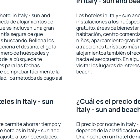
in Italy - sun and b
otel in Italy - sun and
Los hoteles in Italy - sun an
ueda de alojamientos de
instalaciones a los huéspe
que se incluyen una gran
gratuito, áreas de bienestar
antía segura de que
habitación, centro comercia
s buscando. Rellena los
niños, aparcamiento gratuito
iona el destino, elige la
atracciones turísticas más 
número de huéspedes y
alojamientos también ofrece
s de la búsqueda te
hacia el aeropuerto. En al
es para las fechas
visitar los lugares de interé
de comprobar fácilmente la
beach.
udad, los métodos de pago así
es in Italy - sun
¿Cuál es el precio d
Italy - sun and beac
 te permite ahorrar tiempo y
El precio por noche in Italy
e hoteles in Italy - sun and
depende de la clasificación e
ajuste a tus necesidades.
Una noche en un hotel de ni