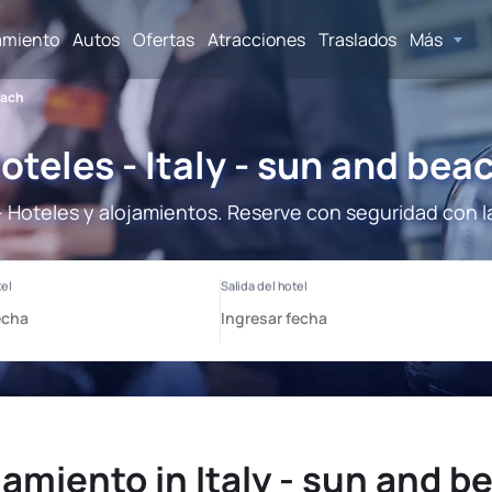
amiento
Autos
Ofertas
Atracciones
Traslados
Más
each
oteles - Italy - sun and bea
 - Hoteles y alojamientos. Reserve con seguridad con l
jamiento in Italy - sun and b