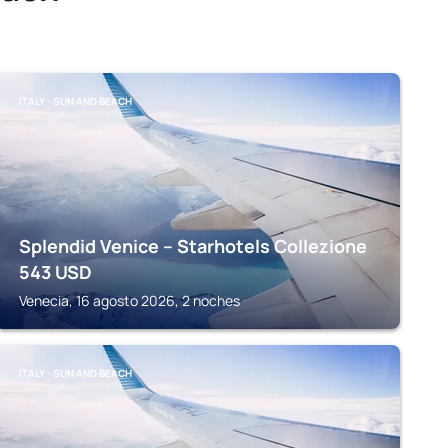
ITALY - SUN AND BEACH
Splendid Venice – Starhotels Collezione
543
USD
Venecia, 16 agosto 2026, 2 noches
ITALY - SUN AND BEACH