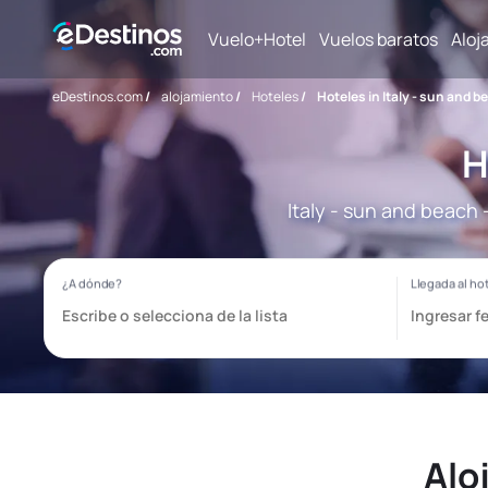
Vuelo+Hotel
Vuelos baratos
Aloj
eDestinos.com
/
alojamiento
/
Hoteles
/
Hoteles in Italy - sun and b
H
Italy - sun and beach
Alo