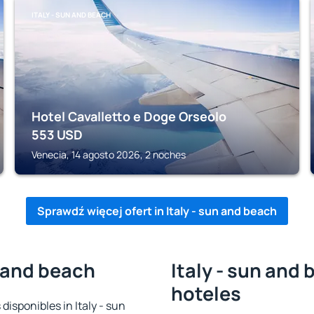
ITALY - SUN AND BEACH
Hotel Cavalletto e Doge Orseolo
553
USD
Venecia, 14 agosto 2026, 2 noches
Sprawdź więcej ofert in Italy - sun and beach
n and beach
Italy - sun and 
hoteles
disponibles in Italy - sun