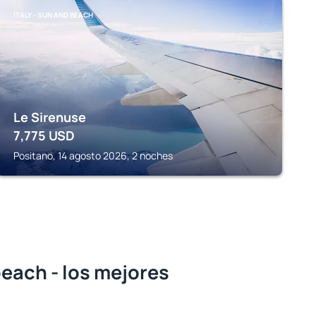
ITALY - SUN AND BEACH
Le Sirenuse
7,775
USD
Positano, 14 agosto 2026, 2 noches
beach - los mejores