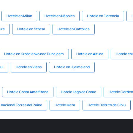
Hotele en Milán
Hotele en Nápoles
Hotele en Florencia
ure
Hotele en Stresa
Hotele en Cattolica
Hotele en Krościenko nad Dunajcem
Hotele en Altura
Hotele en
uí
Hotele en Viens
Hotele en Hjelmeland
Hotele Costa Amalfitana
Hotele Lago de Como
Hotele Cerde
nacional Torres del Paine
Hotele Meta
Hotele Distrito de Sibiu