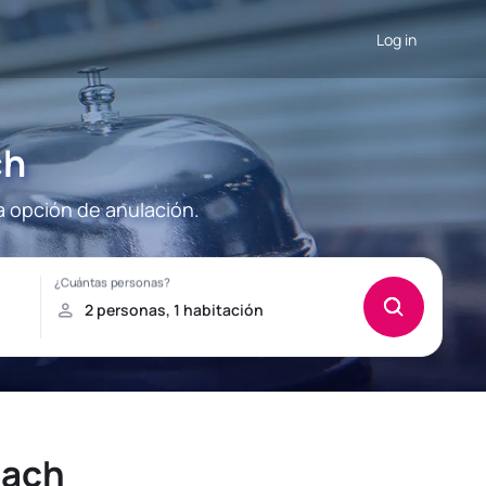
Log in
ch
a opción de anulación.
each