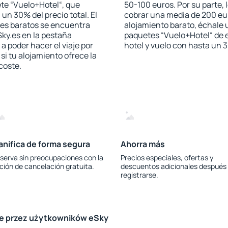
te “Vuelo+Hotel“, que
50-100 euros. Por su parte, 
 un 30% del precio total. El
cobrar una media de 200 eu
les baratos se encuentra
alojamiento barato, échale u
Sky.es en la pestaña
paquetes “Vuelo+Hotel“ de e
 a poder hacer el viaje por
hotel y vuelo con hasta un
i tu alojamiento ofrece la
 coste.
anifica de forma segura
Ahorra más
serva sin preocupaciones con la
Precios especiales, ofertas y
ción de cancelación gratuita.
descuentos adicionales después
registrarse.
le przez użytkowników eSky