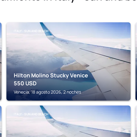
ITALY - SUN AND BEACH
Hilton Molino Stucky Venice
550
USD
Venecia, 18 agosto 2026, 2 noches
ITALY - SUN AND BEACH