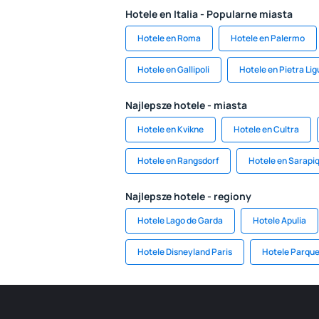
Hotele en Italia - Popularne miasta
Hotele en Roma
Hotele en Palermo
Hotele en Gallipoli
Hotele en Pietra Lig
Najlepsze hotele - miasta
Hotele en Kvikne
Hotele en Cultra
Hotele en Rangsdorf
Hotele en Sarapiq
Najlepsze hotele - regiony
Hotele Lago de Garda
Hotele Apulia
Hotele Disneyland Paris
Hotele Parque 