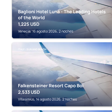
Baglioni Hotel Luna - The Leading Hotels
of the World
1,225
USD
Venecia, 16 agosto 2026, 2 noches
ITALY - SUN AND BEACH
Falkensteiner Resort Capo Boi
2,533
USD
Villasimius, 14 agosto 2026, 2 noches