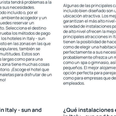
urista tendrá problemas a la
Algunas de las principales c
 a sus necesidades.
incluido bien diseñado son 
odo incluido o, por el
ubicación atractiva. Los mej
n ambiente acogedor y un
garantizan el más alto nivel
 puedes reservar un
variedad de instalaciones p
o. Selecciona el destino
de alto nivel ofrecen la mejo
mprueba los métodos de pago
principales atracciones in 
los hoteles in Italy - sun
tienen la posibilidad de hac
to en las zonas en las que
como de elegir una habitaci
 populares, también se
perfectamente a sus necesid
multitudes. Estos son
probablemente ofrezca un m
s largas como para una
como un spa o gimnasio, así
a zona tiene muchas cosas
pequeños. El mejor alojamien
torio. ¡Escoge el hotel que
opción perfecta para parejas,
maletas para disfrutar de un
como para empresas que des
smo!
empleados.
 Italy - sun and
¿Qué instalaciones 