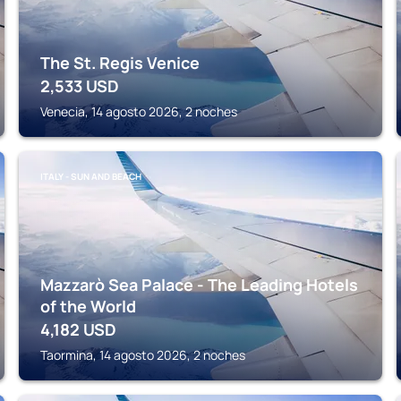
The St. Regis Venice
2,533
USD
Venecia, 14 agosto 2026, 2 noches
ITALY - SUN AND BEACH
Mazzarò Sea Palace - The Leading Hotels
of the World
4,182
USD
Taormina, 14 agosto 2026, 2 noches