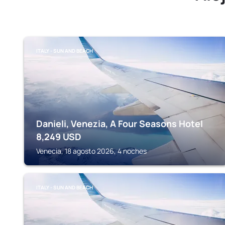
ITALY - SUN AND BEACH
Danieli, Venezia, A Four Seasons Hotel
8,249
USD
Venecia, 18 agosto 2026, 4 noches
ITALY - SUN AND BEACH