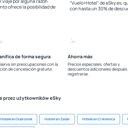
l viaje por alguna razón
“Vuelo+Hotel“ de eSky.es, qu
to ofrece la posibilidad de
con hasta un 30% de descu
anifica de forma segura
Ahorra más
serva sin preocupaciones con la
Precios especiales, ofertas y
ción de cancelación gratuita.
descuentos adicionales después
registrarse.
le przez użytkowników eSky
Hotele en Dubrovnik
Hotele en Zadar
Hotele en Crikvenica