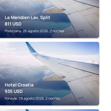
Le Meridien Lav, Split
811
USD
Podstrana, 26 agosto 2026, 2 noches
CROACIA
Hotel Croatia
935
USD
Konavle, 08 agosto 2026, 2 noches