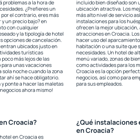
rá problemas a la hora de
incluido bien diseñado son 
ecesidades. ¿Prefieres un
ubicación atractiva. Los me
, por el contrario, eres más
más alto nivel de servicio a
y un precio bajo? en
instalaciones para los huésp
nto con cualquier
ofrecen la mejor ubicación, 
seado y la tipología de hotel
atracciones en Croacia. Los
as opciones de cancelación.
hacer uso del aparcamiento 
cuentran ubicados justo en
habitación o una suite que 
tividades turísticas
necesidades. Un hotel de al
poco más lejos de las
menú variado, zonas de bien
o para unas vacaciones
como actividades para los m
a sola noche cuando la zona
Croacia es la opción perfecta
r ahí se hace obligatorio.
negocios, así como para em
 y ponte a hacer las maletas
para sus empleados.
de negocios ahora mismo!
en Croacia?
¿Qué instalaciones 
en Croacia?
hotel en Croacia es