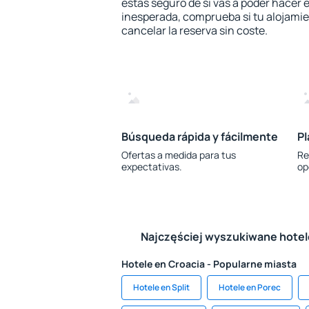
estás seguro de si vas a poder hacer e
inesperada, comprueba si tu alojamien
cancelar la reserva sin coste.
Búsqueda rápida y fácilmente
Pl
Ofertas a medida para tus
Re
expectativas.
op
Najczęściej wyszukiwane hote
Hotele en Croacia - Popularne miasta
Hotele en Split
Hotele en Porec