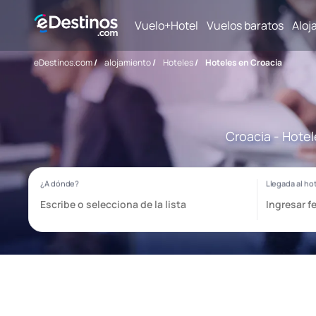
Vuelo+Hotel
Vuelos baratos
Aloj
eDestinos.com
/
alojamiento
/
Hoteles
/
Hoteles en Croacia
Croacia - Hotel