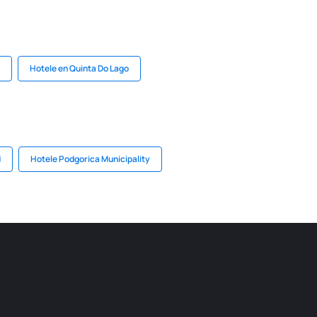
Hotele en Quinta Do Lago
d
Hotele Podgorica Municipality