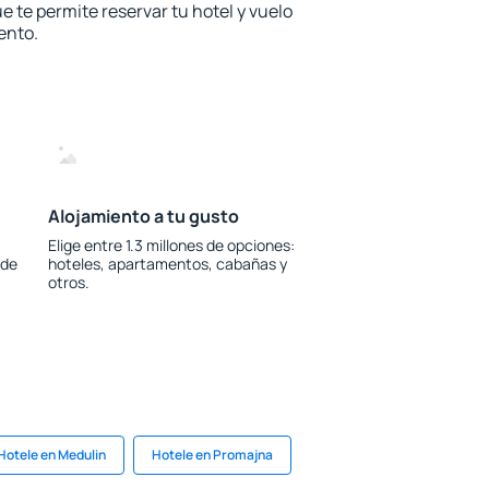
e te permite reservar tu hotel y vuelo
ento.
Alojamiento a tu gusto
Elige entre 1.3 millones de opciones:
 de
hoteles, apartamentos, cabañas y
otros.
Hotele en Medulin
Hotele en Promajna