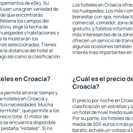
lojamientos de eSky. Su
Los hoteles en Croacia ofrec
cluyen una gran variedad de
los huéspedes. Los más comu
a de que encontrarás
bienestar con spa, minibar/c
Rellena los campos del
comercial, comedor, zona d
tino, elige la fecha de
gratuito, y folletos informat
 huéspedes y habitaciones y
más interesantes de la zon
a te mostrarán los
ofrecen un servicio de trans
chas seleccionadas. Tienes
algunas ocasiones también r
 la distancia del hotel al
interés más importantes en
ago así como la clasificación
eles en Croacia?
¿Cuál es el precio d
Croacia?
 te permite ahorrar tiempo y
de hoteles en Croacia y
El precio por noche en Croa
a tus necesidades. Mucha
clasificación en estrellas y
lo+Hotel“, que permite a los
un hotel de nivel medio suel
ecio total. El motor de
Por su parte, los hoteles de
s se encuentra disponible
media de 200 euros o más p
a pestaña “Hoteles“. Si no
barato, échale un vistazo a 