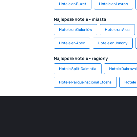
Hotele en Buzet
Hotele en Lovran
Najlepsze hotele - miasta
Hotele en Goleniów
Hotele en Aiea
Hotele en Apex
Hotele en Jongny
Najlepsze hotele - regiony
Hotele Split-Dalmatia
Hotele Dubrovn
Hotele Parque nacional Etosha
Hotele