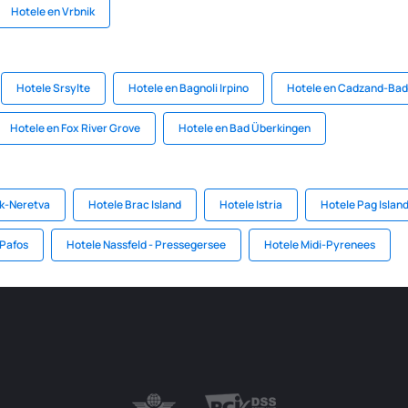
Hotele en Vrbnik
Hotele Srsylte
Hotele en Bagnoli Irpino
Hotele en Cadzand-Bad
Hotele en Fox River Grove
Hotele en Bad Überkingen
ik-Neretva
Hotele Brac Island
Hotele Istria
Hotele Pag Islan
 Pafos
Hotele Nassfeld - Pressegersee
Hotele Midi-Pyrenees