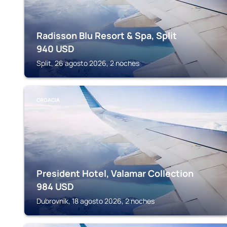
Radisson Blu Resort & Spa, Split
940
USD
Split, 26 agosto 2026, 2 noches
CROACIA
President Hotel, Valamar Collection
984
USD
Dubrovnik, 18 agosto 2026, 2 noches