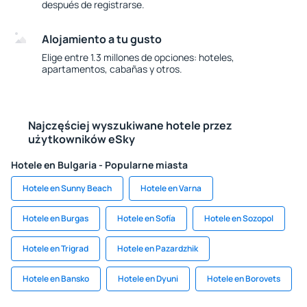
después de registrarse.
Alojamiento a tu gusto
Elige entre 1.3 millones de opciones: hoteles,
apartamentos, cabañas y otros.
Najczęściej wyszukiwane hotele przez
użytkowników eSky
Hotele en Bulgaria - Popularne miasta
Hotele en Sunny Beach
Hotele en Varna
Hotele en Burgas
Hotele en Sofía
Hotele en Sozopol
Hotele en Trigrad
Hotele en Pazardzhik
Hotele en Bansko
Hotele en Dyuni
Hotele en Borovets