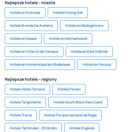
Najlepsze hotele - miasta
Hotele en Kotmale
Hotele Khlong Sok
Hotele Branda Da Aveleira
Hotele en Mullaghmore
Hotele en Asque
Hotele en Michaelwood
Hotele en Villarrin de Campos
Hotele en East Kilbride
Hotele en Immenstaad am Bodensee
Hotele en Vecoux
Najlepsze hotele - regiony
Hotele Veliko Tarnovo
Hotele Pleven
Hotele Targovishte
Hotele South Black Sea Coast
Hotele Tracia
Hotele Parque nacional de Rago
Hotele Tachovsko - Stribrsko
Hotele England