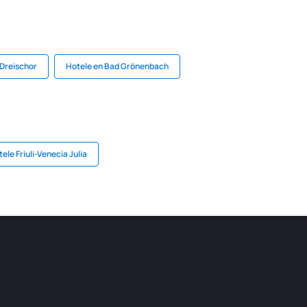
 Dreischor
Hotele en Bad Grönenbach
ele Friuli-Venecia Julia