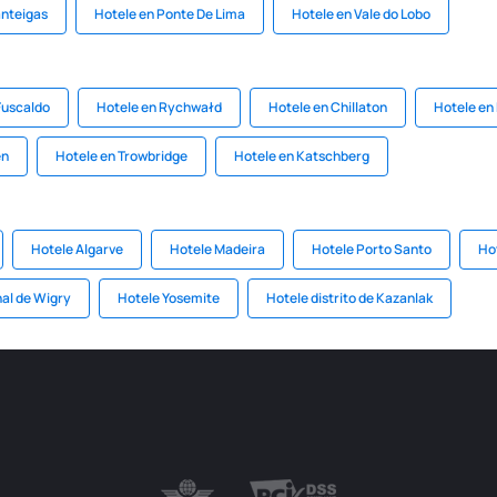
anteigas
Hotele en Ponte De Lima
Hotele en Vale do Lobo
Fuscaldo
Hotele en Rychwałd
Hotele en Chillaton
Hotele en
en
Hotele en Trowbridge
Hotele en Katschberg
Hotele Algarve
Hotele Madeira
Hotele Porto Santo
Hot
al de Wigry
Hotele Yosemite
Hotele distrito de Kazanlak