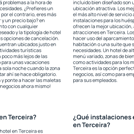
rá problemas a la hora de
incluido bien diseñado son 
ecesidades. ¿Prefieres un
ubicación atractiva. Los me
, por el contrario, eres más
el más alto nivel de servici
y un precio bajo? en
instalaciones para los huésp
nto con cualquier
ofrecen la mejor ubicación, 
seado y la tipología de hotel
atracciones en Terceira. Los
as opciones de cancelación.
hacer uso del aparcamiento 
cuentran ubicados justo en
habitación o una suite que 
tividades turísticas
necesidades. Un hotel de al
poco más lejos de las
menú variado, zonas de bien
o para unas vacaciones
como actividades para los m
a sola noche cuando la zona
Terceira es la opción perfect
r ahí se hace obligatorio.
negocios, así como para em
 y ponte a hacer las maletas
para sus empleados.
de negocios ahora mismo!
en Terceira?
¿Qué instalaciones 
en Terceira?
hotel en Terceira es