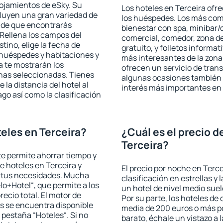
lojamientos de eSky. Su
Los hoteles en Terceira ofre
cluyen una gran variedad de
los huéspedes. Los más comu
a de que encontrarás
bienestar con spa, minibar/c
Rellena los campos del
comercial, comedor, zona d
tino, elige la fecha de
gratuito, y folletos informat
 huéspedes y habitaciones y
más interesantes de la zon
a te mostrarán los
ofrecen un servicio de trans
chas seleccionadas. Tienes
algunas ocasiones también r
 la distancia del hotel al
interés más importantes en 
ago así como la clasificación
eles en Terceira?
¿Cuál es el precio d
Terceira?
 te permite ahorrar tiempo y
e hoteles en Terceira y
El precio por noche en Terce
a tus necesidades. Mucha
clasificación en estrellas y
lo+Hotel“, que permite a los
un hotel de nivel medio suel
ecio total. El motor de
Por su parte, los hoteles de
s se encuentra disponible
media de 200 euros o más p
a pestaña “Hoteles“. Si no
barato, échale un vistazo a 