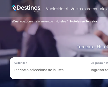
Vuelo+Hotel
Vuelos baratos
Aloj
eDestinos.com
/
alojamiento
/
Hoteles
/
Hoteles en Terceira
Terceira - Hote