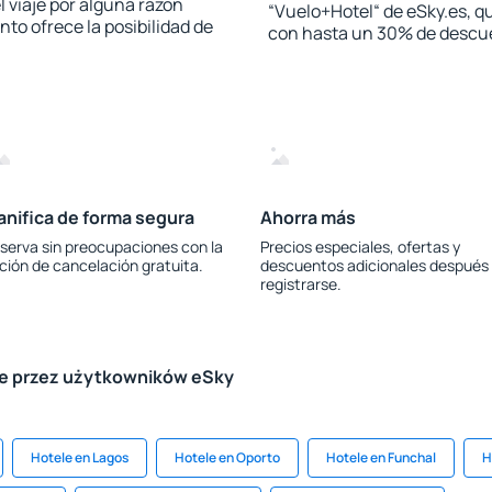
l viaje por alguna razón
“Vuelo+Hotel“ de eSky.es, qu
to ofrece la posibilidad de
con hasta un 30% de descu
anifica de forma segura
Ahorra más
serva sin preocupaciones con la
Precios especiales, ofertas y
ción de cancelación gratuita.
descuentos adicionales después
registrarse.
le przez użytkowników eSky
Hotele en Lagos
Hotele en Oporto
Hotele en Funchal
H