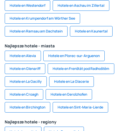
Hotele en Westendorf
Hotele en Aschau im Zillertal
Hotele en Krumpendorf am Wörther See
Hotele en Ramsau am Dachstein
Hotele en Kaunertal
Najlepsze hotele - miasta
Hotele en Alevia
Hotele en Plorec-sur-Arguenon
Hotele en Glenariff
Hotele en Frenštát pod Radhoštěm
Hotele en La Gacilly
Hotele en La Glacerie
Hotele en Croagh
Hotele en Gerolzhofen
Hotele en Birchington
Hotele en Sint-Maria-Lierde
Najlepsze hotele - regiony