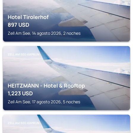
Hotel Tirolerhof
897
USD
Zell Am See, 14 agosto 2026, 2 noches
ZELL AM SEE-KAPRUN
HEITZMANN - Hotel & Rooftop
1,223
USD
Zell Am See, 17 agosto 2026, 5 noches
ZELL AM SEE-KAPRUN