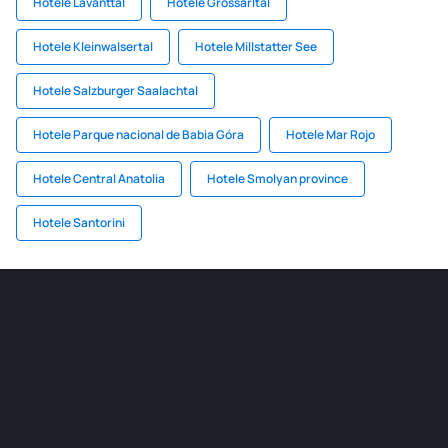
Hotele Lavanttal
Hotele Grossarltal
Hotele Kleinwalsertal
Hotele Millstatter See
Hotele Salzburger Saalachtal
Hotele Parque nacional de Babia Góra
Hotele Mar Rojo
Hotele Central Anatolia
Hotele Smolyan province
Hotele Santorini