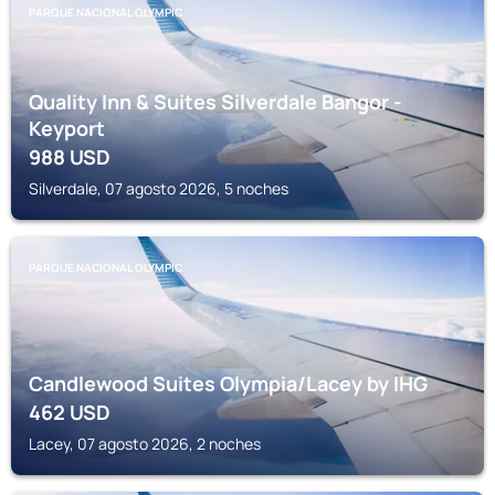
PARQUE NACIONAL OLYMPIC
Quality Inn & Suites Silverdale Bangor -
Keyport
988
USD
Silverdale, 07 agosto 2026, 5 noches
PARQUE NACIONAL OLYMPIC
Candlewood Suites Olympia/Lacey by IHG
462
USD
Lacey, 07 agosto 2026, 2 noches