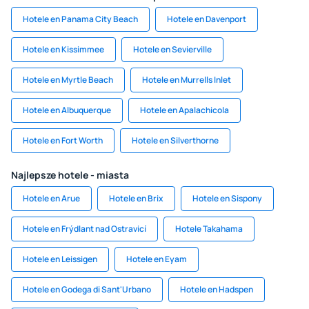
Hotele en Panama City Beach
Hotele en Davenport
Hotele en Kissimmee
Hotele en Sevierville
Hotele en Myrtle Beach
Hotele en Murrells Inlet
Hotele en Albuquerque
Hotele en Apalachicola
Hotele en Fort Worth
Hotele en Silverthorne
Najlepsze hotele - miasta
Hotele en Arue
Hotele en Brix
Hotele en Sispony
Hotele en Frýdlant nad Ostravicí
Hotele Takahama
Hotele en Leissigen
Hotele en Eyam
Hotele en Godega di Sant'Urbano
Hotele en Hadspen