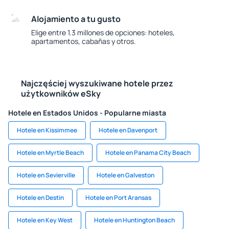
Alojamiento a tu gusto
Elige entre 1.3 millones de opciones: hoteles,
apartamentos, cabañas y otros.
Najczęściej wyszukiwane hotele przez
użytkowników eSky
Hotele en Estados Unidos - Popularne miasta
Hotele en Kissimmee
Hotele en Davenport
Hotele en Myrtle Beach
Hotele en Panama City Beach
Hotele en Sevierville
Hotele en Galveston
Hotele en Destin
Hotele en Port Aransas
Hotele en Key West
Hotele en Huntington Beach