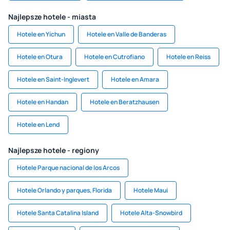
Najlepsze hotele - miasta
Hotele en Yíchun
Hotele en Valle de Banderas
Hotele en Otura
Hotele en Cutrofiano
Hotele en Reiss
Hotele en Saint-Inglevert
Hotele en Amara
Hotele en Handan
Hotele en Beratzhausen
Hotele en Lend
Najlepsze hotele - regiony
Hotele Parque nacional de los Arcos​
Hotele Orlando y parques, Florida
Hotele Maui
Hotele Santa Catalina Island
Hotele Alta-Snowbird