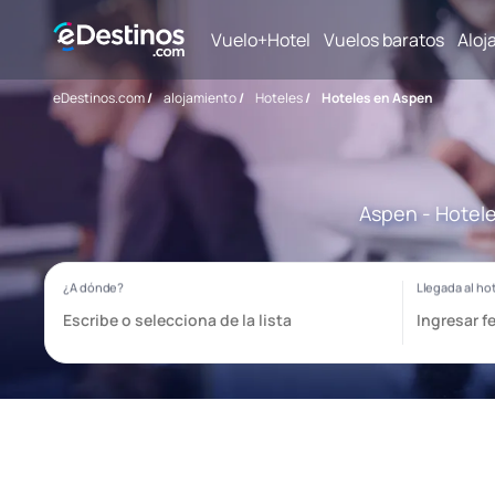
Vuelo+Hotel
Vuelos baratos
Aloj
eDestinos.com
/
alojamiento
/
Hoteles
/
Hoteles en Aspen
Aspen - Hotele