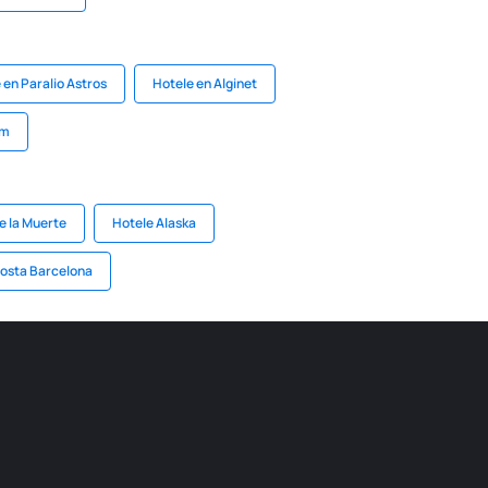
 en Paralio Astros
Hotele en Alginet
em
de la Muerte
Hotele Alaska
osta Barcelona