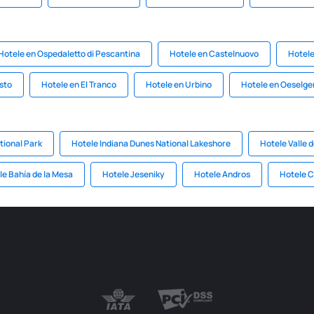
Hotele en Ospedaletto di Pescantina
Hotele en Castelnuovo
Hotele
sto
Hotele en El Tranco
Hotele en Urbino
Hotele en Oeselg
tional Park
Hotele Indiana Dunes National Lakeshore
Hotele Valle 
le Bahía de la Mesa
Hotele Jeseniky
Hotele Andros
Hotele C