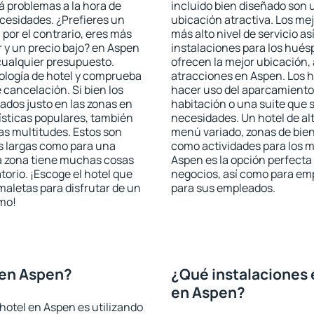
rá problemas a la hora de
incluido bien diseñado son 
ecesidades. ¿Prefieres un
ubicación atractiva. Los me
, por el contrario, eres más
más alto nivel de servicio a
 y un precio bajo? en Aspen
instalaciones para los huésp
cualquier presupuesto.
ofrecen la mejor ubicación, 
pología de hotel y comprueba
atracciones en Aspen. Los h
 cancelación. Si bien los
hacer uso del aparcamiento 
ados justo en las zonas en
habitación o una suite que 
rísticas populares, también
necesidades. Un hotel de al
as multitudes. Estos son
menú variado, zonas de bien
s largas como para una
como actividades para los m
a zona tiene muchas cosas
Aspen es la opción perfecta p
torio. ¡Escoge el hotel que
negocios, así como para em
maletas para disfrutar de un
para sus empleados.
smo!
 en Aspen?
¿Qué instalaciones 
en Aspen?
hotel en Aspen es utilizando