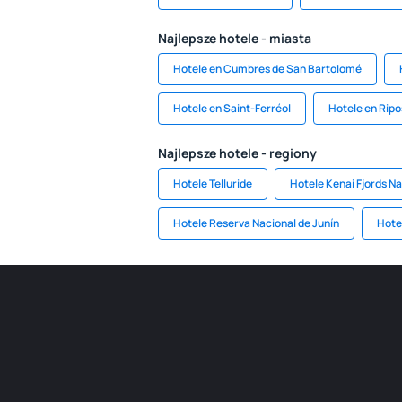
Najlepsze hotele - miasta
Hotele en Cumbres de San Bartolomé
Hotele en Saint-Ferréol
Hotele en Ripo
Najlepsze hotele - regiony
Hotele Telluride
Hotele Kenai Fjords Na
Hotele Reserva Nacional de Junín
Hote