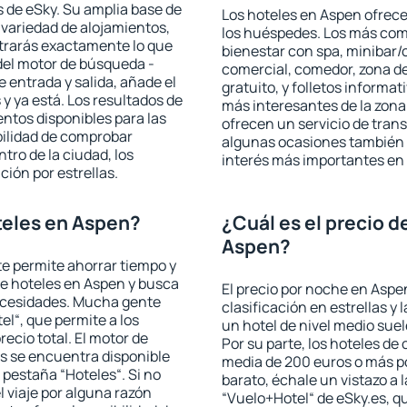
 de eSky. Su amplia base de
Los hoteles en Aspen ofrecen
 variedad de alojamientos,
los huéspedes. Los más comu
trarás exactamente lo que
bienestar con spa, minibar/c
del motor de búsqueda -
comercial, comedor, zona d
e entrada y salida, añade el
gratuito, y folletos informat
 ya está. Los resultados de
más interesantes de la zon
ntos disponibles para las
ofrecen un servicio de trans
bilidad de comprobar
algunas ocasiones también r
ntro de la ciudad, los
interés más importantes en
ción por estrellas.
teles en Aspen?
¿Cuál es el precio d
Aspen?
 te permite ahorrar tiempo y
de hoteles en Aspen y busca
El precio por noche en Aspe
necesidades. Mucha gente
clasificación en estrellas y
el“, que permite a los
un hotel de nivel medio suel
ecio total. El motor de
Por su parte, los hoteles de
s se encuentra disponible
media de 200 euros o más p
a pestaña “Hoteles“. Si no
barato, échale un vistazo a 
l viaje por alguna razón
“Vuelo+Hotel“ de eSky.es, qu