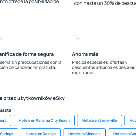
to ofrece la posibilidad de
con hasta un 30% de descu
anifica de forma segura
Ahorra más
serva sin preocupaciones con la
Precios especiales, ofertas y
ción de cancelación gratuita.
descuentos adicionales después
registrarse.
le przez użytkowników eSky
miasta
port
Hotele en Panama City Beach
Hotele en Sevierville
Hot
 Springs
Hotele en Raleigh
Hotele en Glendale
Hotele en Cor