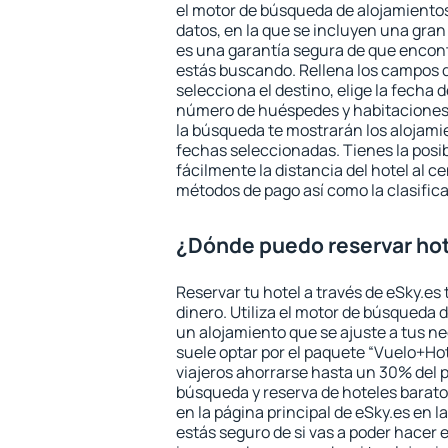
el motor de búsqueda de alojamientos
datos, en la que se incluyen una gran
es una garantía segura de que encon
estás buscando. Rellena los campos 
selecciona el destino, elige la fecha d
número de huéspedes y habitaciones y
la búsqueda te mostrarán los alojamie
fechas seleccionadas. Tienes la posi
fácilmente la distancia del hotel al ce
métodos de pago así como la clasifica
¿Dónde puedo reservar ho
Reservar tu hotel a través de eSky.es
dinero. Utiliza el motor de búsqueda 
un alojamiento que se ajuste a tus 
suele optar por el paquete “Vuelo+Hot
viajeros ahorrarse hasta un 30% del pr
búsqueda y reserva de hoteles barato
en la página principal de eSky.es en l
estás seguro de si vas a poder hacer e