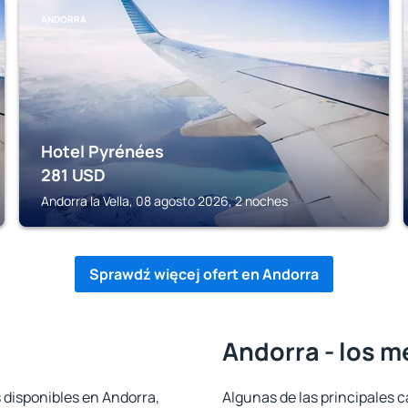
ANDORRA
Hotel Pyrénées
281
USD
Andorra la Vella, 08 agosto 2026, 2 noches
Sprawdź więcej ofert en Andorra
Andorra - los m
 disponibles en Andorra,
Algunas de las principales c