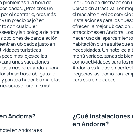
rá problemas a la hora de
incluido bien diseñado son 
ecesidades. ¿Prefieres un
ubicación atractiva. Los me
, por el contrario, eres más
el más alto nivel de servici
y un precio bajo? en
instalaciones para los huésp
nto con cualquier
ofrecen la mejor ubicación, 
seado y la tipología de hotel
atracciones en Andorra. Los
as opciones de cancelación.
hacer uso del aparcamiento 
cuentran ubicados justo en
habitación o una suite que 
tividades turísticas
necesidades. Un hotel de al
poco más lejos de las
menú variado, zonas de bien
o para unas vacaciones
como actividades para los m
a sola noche cuando la zona
Andorra es la opción perfecta
r ahí se hace obligatorio.
negocios, así como para em
 y ponte a hacer las maletas
para sus empleados.
de negocios ahora mismo!
 en Andorra?
¿Qué instalaciones 
en Andorra?
hotel en Andorra es