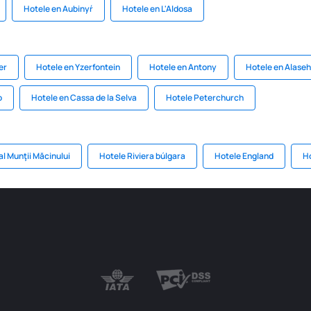
Hotele en Aubinyŕ
Hotele en L'Aldosa
er
Hotele en Yzerfontein
Hotele en Antony
Hotele en Alaseh
o
Hotele en Cassa de la Selva
Hotele Peterchurch
l Munţii Măcinului
Hotele Riviera búlgara
Hotele England
Ho