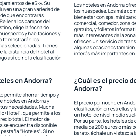
lojamientos de eSky. Su
Los hoteles en Andorra ofrec
cluyen una gran variedad de
los huéspedes. Los más comu
a de que encontrarás
bienestar con spa, minibar/c
Rellena los campos del
comercial, comedor, zona d
tino, elige la fecha de
gratuito, y folletos informat
 huéspedes y habitaciones y
más interesantes de la zon
a te mostrarán los
ofrecen un servicio de trans
chas seleccionadas. Tienes
algunas ocasiones también r
 la distancia del hotel al
interés más importantes en
ago así como la clasificación
eles en Andorra?
¿Cuál es el precio d
Andorra?
 te permite ahorrar tiempo y
de hoteles en Andorra y
El precio por noche en Ando
a tus necesidades. Mucha
clasificación en estrellas y
lo+Hotel“, que permite a los
un hotel de nivel medio suel
ecio total. El motor de
Por su parte, los hoteles de
s se encuentra disponible
media de 200 euros o más p
a pestaña “Hoteles“. Si no
barato, échale un vistazo a 