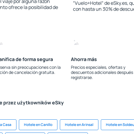
l viaje por alguna razón
“Vuelo+Hotel“ de eSky.es, qu
to ofrece la posibilidad de
con hasta un 30% de descu
anifica de forma segura
Ahorra más
serva sin preocupaciones con la
Precios especiales, ofertas y
ción de cancelación gratuita.
descuentos adicionales después
registrarse.
le przez użytkowników eSky
la Casa
Hotele en Canillo
Hotele en Arinsal
Hotele en Solde