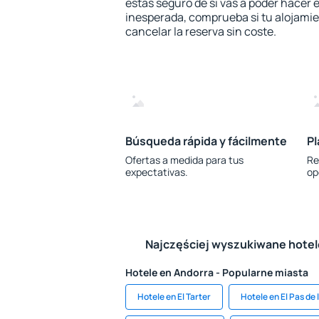
estás seguro de si vas a poder hacer e
inesperada, comprueba si tu alojamien
cancelar la reserva sin coste.
Búsqueda rápida y fácilmente
Pl
Ofertas a medida para tus
Re
expectativas.
op
Najczęściej wyszukiwane hote
Hotele en Andorra - Popularne miasta
Hotele en El Tarter
Hotele en El Pas de 