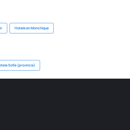
ir
Hotele en Monchique
tele Sofía (provincia)