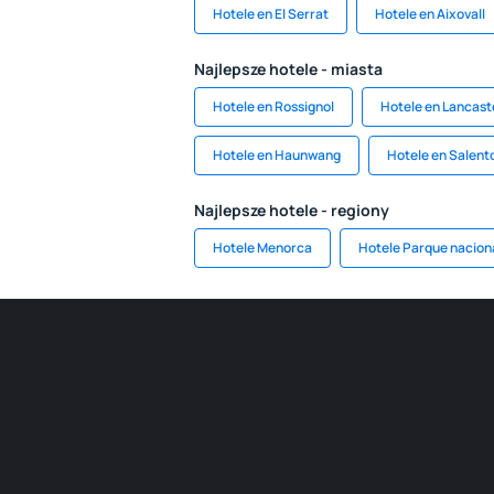
Hotele en El Serrat
Hotele en Aixovall
Najlepsze hotele - miasta
Hotele en Rossignol
Hotele en Lancast
Hotele en Haunwang
Hotele en Salent
Najlepsze hotele - regiony
Hotele Menorca
Hotele Parque naciona