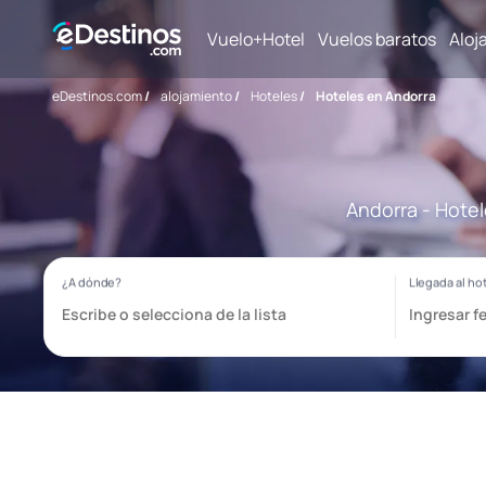
Vuelo+Hotel
Vuelos baratos
Aloj
eDestinos.com
/
alojamiento
/
Hoteles
/
Hoteles en Andorra
Andorra - Hotel