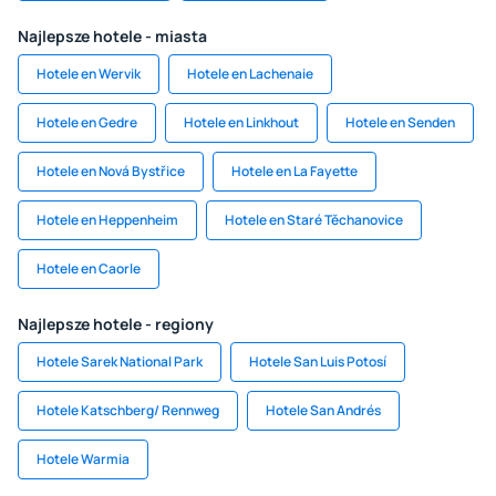
Najlepsze hotele - miasta
Hotele en Wervik
Hotele en Lachenaie
Hotele en Gedre
Hotele en Linkhout
Hotele en Senden
Hotele en Nová Bystřice
Hotele en La Fayette
Hotele en Heppenheim
Hotele en Staré Těchanovice
Hotele en Caorle
Najlepsze hotele - regiony
Hotele Sarek National Park
Hotele San Luis Potosí
Hotele Katschberg/ Rennweg
Hotele San Andrés
Hotele Warmia