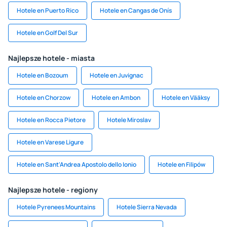
Hotele en Puerto Rico
Hotele en Cangas de Onís
Hotele en Golf Del Sur
Najlepsze hotele - miasta
Hotele en Bozoum
Hotele en Juvignac
Hotele en Chorzow
Hotele en Ambon
Hotele en Vääksy
Hotele en Rocca Pietore
Hotele Miroslav
Hotele en Varese Ligure
Hotele en Sant'Andrea Apostolo dello Ionio
Hotele en Filipów
Najlepsze hotele - regiony
Hotele Pyrenees Mountains
Hotele Sierra Nevada