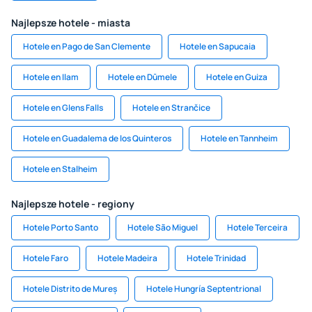
Najlepsze hotele - miasta
Hotele en Pago de San Clemente
Hotele en Sapucaia
Hotele en Ilam
Hotele en Dūmele
Hotele en Guiza
Hotele en Glens Falls
Hotele en Strančice
Hotele en Guadalema de los Quinteros
Hotele en Tannheim
Hotele en Stalheim
Najlepsze hotele - regiony
Hotele Porto Santo
Hotele São Miguel
Hotele Terceira
Hotele Faro
Hotele Madeira
Hotele Trinidad
Hotele Distrito de Mureș
Hotele Hungría Septentrional