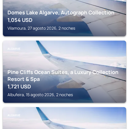
Domes Lake Algarve, Autograph Collection
1,054
USD
Vilamoura, 27 agosto 2026, 2 noches
ALGARVE
Pine Cliffs Ocean Suites, a Luxury Collection
Resort & Spa
1,721
USD
Albufeira, 15 agosto 2026, 2 noches
ALGARVE