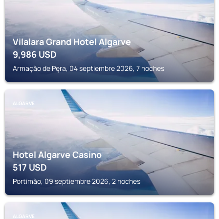
Vilalara Grand Hotel Algarve
9,986
USD
Armaçăo de Pęra, 04 septiembre 2026, 7 noches
ALGARVE
Hotel Algarve Casino
517
USD
Portimăo, 09 septiembre 2026, 2 noches
ALGARVE