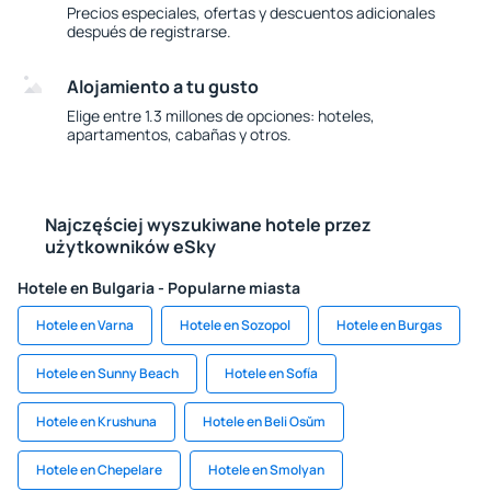
Precios especiales, ofertas y descuentos adicionales
después de registrarse.
Alojamiento a tu gusto
Elige entre 1.3 millones de opciones: hoteles,
apartamentos, cabañas y otros.
Najczęściej wyszukiwane hotele przez
użytkowników eSky
Hotele en Bulgaria - Popularne miasta
Hotele en Varna
Hotele en Sozopol
Hotele en Burgas
Hotele en Sunny Beach
Hotele en Sofía
Hotele en Krushuna
Hotele en Beli Osŭm
Hotele en Chepelare
Hotele en Smolyan