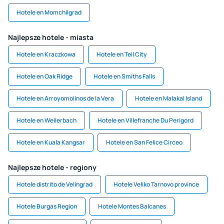
Hotele en Momchilgrad
Najlepsze hotele - miasta
Hotele en Kraczkowa
Hotele en Tell City
Hotele en Oak Ridge
Hotele en Smiths Falls
Hotele en Arroyomolinos de la Vera
Hotele en Malakal Island
Hotele en Weilerbach
Hotele en Villefranche Du Perigord
Hotele en Kuala Kangsar
Hotele en San Felice Circeo
Najlepsze hotele - regiony
Hotele distrito de Velingrad
Hotele Veliko Tarnovo province
Hotele Burgas Region
Hotele Montes Balcanes