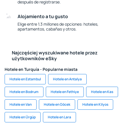
después de registrarse.
Alojamiento a tu gusto
Elige entre 1.3 millones de opciones: hoteles,
apartamentos, cabañas y otros.
Najczęściej wyszukiwane hotele przez
użytkowników eSky
Hotele en Turquía - Popularne miasta
Hotele en Estambul
Hotele en Antalya
Hotele en Bodrum
Hotele en Fethiye
Hotele en Kas
Hotele en Van
Hotele en Göcek
Hotele en Kilyos
Hotele en Ürgüp
Hotele en Lara