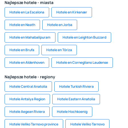
Najlepsze hotele - miasta
Hotele en La Escalona
Hotele en Kirkenær
Hotele en Neath
Hotele en Jorba
Hotele en Mahabalipuram
Hotele en Leighton Buzzard
Hotele en Brufa
Hotele en Tóriza
Hotele en Aldenhoven
Hotele en Cornegliano Laudense
Najlepsze hotele - regiony
Hotele Central Anatolia
Hotele Turkish Riviera
Hotele Antalya Region
Hotele Eastern Anatolia
Hotele Aegean Riviera
Hotele Hochkoenig
Hotele Veliko Tarnovo province
Hotele Veliko Tarnovo