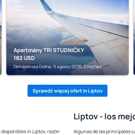
LIPTOV
Apartmány TRI STUDNIČKY
182
USD
Demänovská Dolina, 11 agosto 2026, 2 noches
Sprawdź więcej ofert in Liptov
Liptov - los me
disponibles in Liptov, razón
Algunas de las principales c