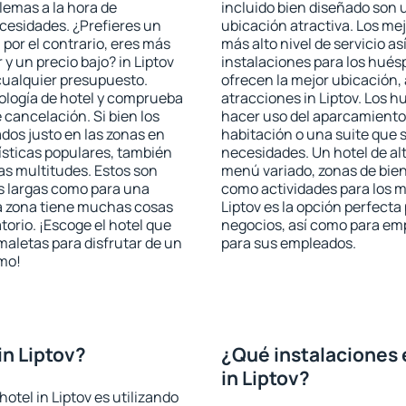
blemas a la hora de
incluido bien diseñado son 
ecesidades. ¿Prefieres un
ubicación atractiva. Los mej
, por el contrario, eres más
más alto nivel de servicio a
y un precio bajo? in Liptov
instalaciones para los huésp
cualquier presupuesto.
ofrecen la mejor ubicación, 
pología de hotel y comprueba
atracciones in Liptov. Los h
 cancelación. Si bien los
hacer uso del aparcamiento 
dos justo en las zonas en
habitación o una suite que 
rísticas populares, también
necesidades. Un hotel de al
as multitudes. Estos son
menú variado, zonas de bien
s largas como para una
como actividades para los m
a zona tiene muchas cosas
Liptov es la opción perfecta 
torio. ¡Escoge el hotel que
negocios, así como para em
maletas para disfrutar de un
para sus empleados.
smo!
in Liptov?
¿Qué instalaciones 
in Liptov?
otel in Liptov es utilizando