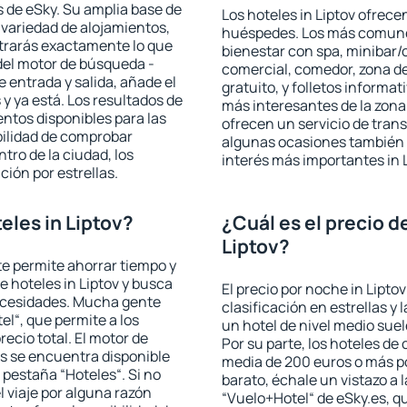
 de eSky. Su amplia base de
Los hoteles in Liptov ofrecen
 variedad de alojamientos,
huéspedes. Los más comunes
trarás exactamente lo que
bienestar con spa, minibar/c
del motor de búsqueda -
comercial, comedor, zona d
e entrada y salida, añade el
gratuito, y folletos informat
 ya está. Los resultados de
más interesantes de la zon
ntos disponibles para las
ofrecen un servicio de trans
bilidad de comprobar
algunas ocasiones también r
ntro de la ciudad, los
interés más importantes in L
ción por estrellas.
eles in Liptov?
¿Cuál es el precio d
Liptov?
 te permite ahorrar tiempo y
e hoteles in Liptov y busca
El precio por noche in Lipto
necesidades. Mucha gente
clasificación en estrellas y
el“, que permite a los
un hotel de nivel medio suel
ecio total. El motor de
Por su parte, los hoteles de
s se encuentra disponible
media de 200 euros o más p
a pestaña “Hoteles“. Si no
barato, échale un vistazo a 
l viaje por alguna razón
“Vuelo+Hotel“ de eSky.es, qu