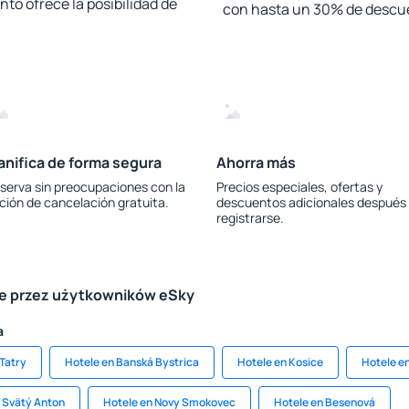
to ofrece la posibilidad de
con hasta un 30% de descu
anifica de forma segura
Ahorra más
serva sin preocupaciones con la
Precios especiales, ofertas y
ción de cancelación gratuita.
descuentos adicionales después
registrarse.
le przez użytkowników eSky
a
Tatry
Hotele en Banská Bystrica
Hotele en Kosice
Hotele en
 Svätý Anton
Hotele en Novy Smokovec
Hotele en Besenová