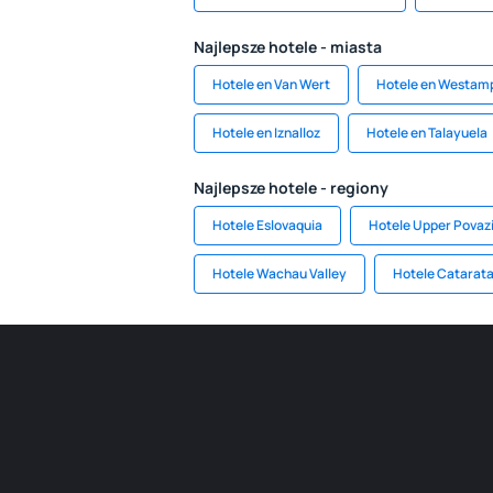
Najlepsze hotele - miasta
Hotele en Van Wert
Hotele en Westam
Hotele en Iznalloz
Hotele en Talayuela
Najlepsze hotele - regiony
Hotele Eslovaquia
Hotele Upper Povaz
Hotele Wachau Valley
Hotele Catarata