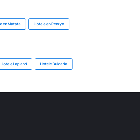
e en Matata
Hotele en Penryn
Hotele Lapland
Hotele Bulgaria