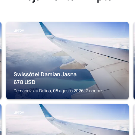
LIPTOV
Swissôtel Damian Jasna
678
USD
Demänovská Dolina, 08 agosto 2026, 2 noches
LIPTOV