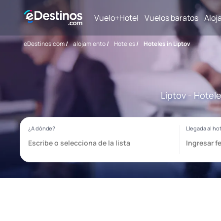
Vuelo+Hotel
Vuelos baratos
Aloj
eDestinos.com
/
alojamiento
/
Hoteles
/
Hoteles in Liptov
Liptov - Hotel