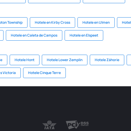
pton Township
Hotele en Kirby Cross
Hotele en Ulmen
Hotel
Hotele en Caleta de Campos
Hotele en Elspeet
ie
Hotele Hont
Hotele Lower Zemplin
Hotele Záhorie
s Victoria
Hotele Cinque Terre