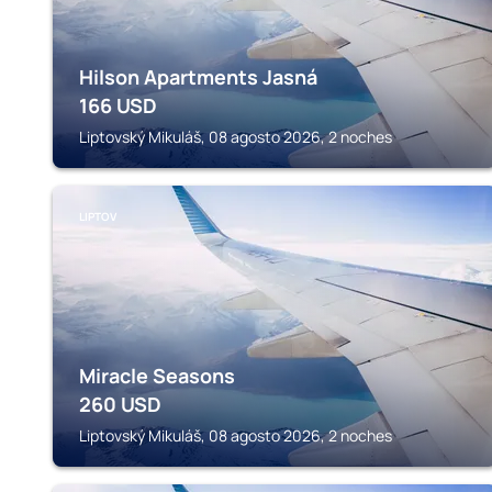
Hilson Apartments Jasná
166
USD
Liptovský Mikuláš, 08 agosto 2026, 2 noches
LIPTOV
Miracle Seasons
260
USD
Liptovský Mikuláš, 08 agosto 2026, 2 noches