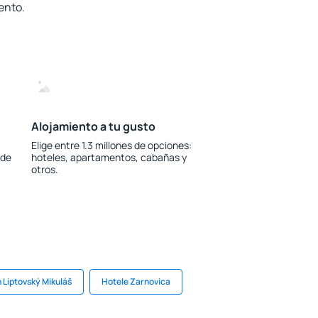
ento.
Alojamiento a tu gusto
Elige entre 1.3 millones de opciones:
 de
hoteles, apartamentos, cabañas y
otros.
 Liptovský Mikuláš
Hotele Zarnovica