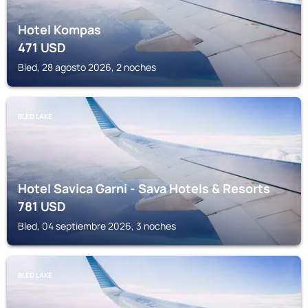
Hotel Kompas
471
USD
Bled, 28 agosto 2026, 2 noches
BLED LAKE
Hotel Savica Garni - Sava Hotels & Resorts
781
USD
Bled, 04 septiembre 2026, 3 noches
BLED LAKE