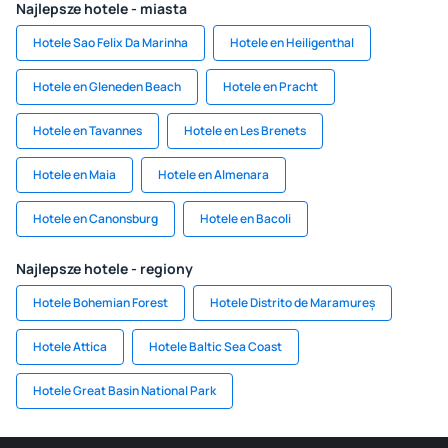
Najlepsze hotele - miasta
Hotele Sao Felix Da Marinha
Hotele en Heiligenthal
Hotele en Gleneden Beach
Hotele en Pracht
Hotele en Tavannes
Hotele en Les Brenets
Hotele en Maia
Hotele en Almenara
Hotele en Canonsburg
Hotele en Bacoli
Najlepsze hotele - regiony
Hotele Bohemian Forest
Hotele Distrito de Maramureș
Hotele Attica
Hotele Baltic Sea Coast
Hotele Great Basin National Park