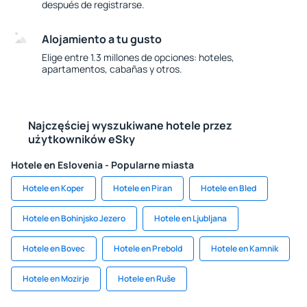
después de registrarse.
Alojamiento a tu gusto
Elige entre 1.3 millones de opciones: hoteles,
apartamentos, cabañas y otros.
Najczęściej wyszukiwane hotele przez
użytkowników eSky
Hotele en Eslovenia - Popularne miasta
Hotele en Koper
Hotele en Piran
Hotele en Bled
Hotele en Bohinjsko Jezero
Hotele en Ljubljana
Hotele en Bovec
Hotele en Prebold
Hotele en Kamnik
Hotele en Mozirje
Hotele en Ruše