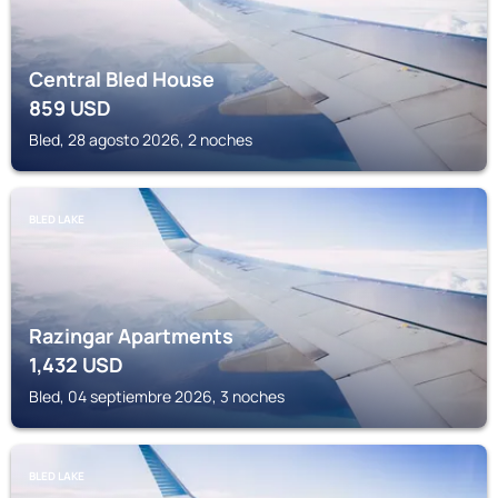
Central Bled House
859
USD
Bled, 28 agosto 2026, 2 noches
BLED LAKE
Razingar Apartments
1,432
USD
Bled, 04 septiembre 2026, 3 noches
BLED LAKE