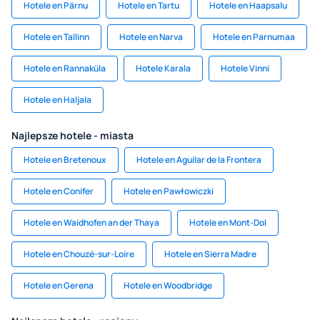
Hotele en Pärnu
Hotele en Tartu
Hotele en Haapsalu
Hotele en Tallinn
Hotele en Narva
Hotele en Parnumaa
Hotele en Rannaküla
Hotele Karala
Hotele Vinni
Hotele en Haljala
Najlepsze hotele - miasta
Hotele en Bretenoux
Hotele en Aguilar de la Frontera
Hotele en Conifer
Hotele en Pawłowiczki
Hotele en Waidhofen an der Thaya
Hotele en Mont-Dol
Hotele en Chouzé-sur-Loire
Hotele en Sierra Madre
Hotele en Gerena
Hotele en Woodbridge