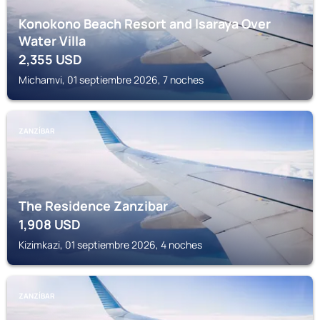
Konokono Beach Resort and Isaraya Over
Water Villa
2,355
USD
Michamvi, 01 septiembre 2026, 7 noches
ZANZÍBAR
The Residence Zanzibar
1,908
USD
Kizimkazi, 01 septiembre 2026, 4 noches
ZANZÍBAR