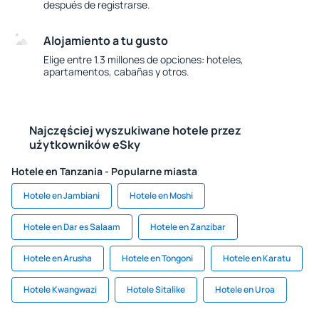
después de registrarse.
Alojamiento a tu gusto
Elige entre 1.3 millones de opciones: hoteles,
apartamentos, cabañas y otros.
Najczęściej wyszukiwane hotele przez
użytkowników eSky
Hotele en Tanzania - Popularne miasta
Hotele en Jambiani
Hotele en Moshi
Hotele en Dar es Salaam
Hotele en Zanzíbar
Hotele en Arusha
Hotele en Tongoni
Hotele en Karatu
Hotele Kwangwazi
Hotele Sitalike
Hotele en Uroa