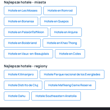
Najlepsze hotele - miasta
Hotele en Les Mosses
Hotele en Romrod
Hotele en Bonansa
Hotele en Quepos
Hotele en PalaiónTsiflíkion
Hotele en Anjuna
Hotele en Boisbriand
Hotele en Khao Thong
Hotele en Vaux-en-Beaujolais
Hotele en Coles
Najlepsze hotele - regiony
Hotele Kilimanjaro
Hotele Parque nacional de los Everglades
Hotele Distrito de Cluj
Hotele Mafikeng Game Reserve
Hotele Oahu
Hotele Southeastern Anatolia