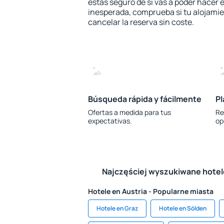
estás seguro de si vas a poder hacer e
inesperada, comprueba si tu alojamien
cancelar la reserva sin coste.
Búsqueda rápida y fácilmente
Pl
Ofertas a medida para tus
Re
expectativas.
op
Najczęściej wyszukiwane hote
Hotele en Austria - Popularne miasta
Hotele en Graz
Hotele en Sölden