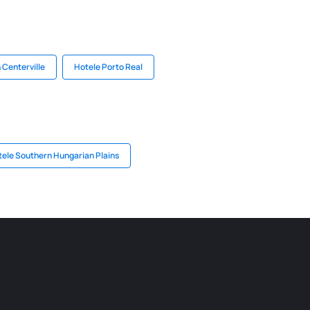
 Centerville
Hotele Porto Real
ele Southern Hungarian Plains