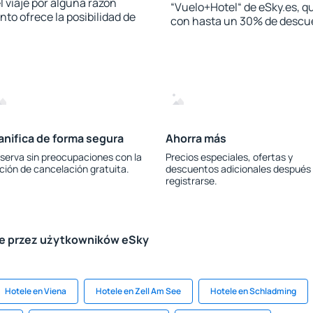
l viaje por alguna razón
“Vuelo+Hotel“ de eSky.es, qu
to ofrece la posibilidad de
con hasta un 30% de descu
anifica de forma segura
Ahorra más
serva sin preocupaciones con la
Precios especiales, ofertas y
ción de cancelación gratuita.
descuentos adicionales después
registrarse.
le przez użytkowników eSky
Hotele en Viena
Hotele en Zell Am See
Hotele en Schladming