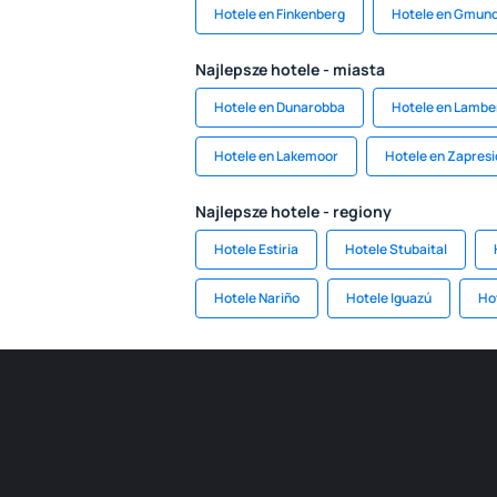
Hotele en Finkenberg
Hotele en Gmun
Najlepsze hotele - miasta
Hotele en Dunarobba
Hotele en Lambe
Hotele en Lakemoor
Hotele en Zapresi
Najlepsze hotele - regiony
Hotele Estiria
Hotele Stubaital
Hotele Nariño
Hotele Iguazú
Ho