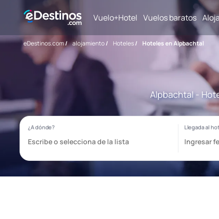
Vuelo+Hotel
Vuelos baratos
Aloj
eDestinos.com
/
alojamiento
/
Hoteles
/
Hoteles en Alpbachtal
Alpbachtal - Hot