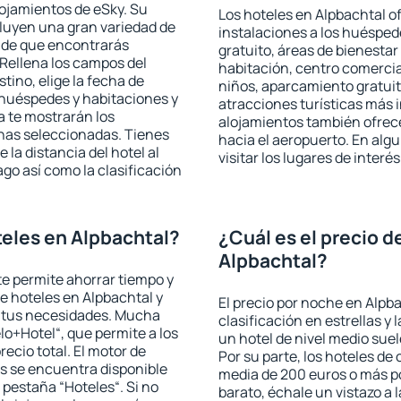
lojamientos de eSky. Su
Los hoteles en Alpbachtal of
cluyen una gran variedad de
instalaciones a los huéspe
a de que encontrarás
gratuito, áreas de bienestar
Rellena los campos del
habitación, centro comercia
tino, elige la fecha de
niños, aparcamiento gratuito
 huéspedes y habitaciones y
atracciones turísticas más 
a te mostrarán los
alojamientos también ofrece
chas seleccionadas. Tienes
hacia el aeropuerto. En al
 la distancia del hotel al
visitar los lugares de inter
ago así como la clasificación
eles en Alpbachtal?
¿Cuál es el precio d
Alpbachtal?
 te permite ahorrar tiempo y
de hoteles en Alpbachtal y
El precio por noche en Alpb
a tus necesidades. Mucha
clasificación en estrellas y
lo+Hotel“, que permite a los
un hotel de nivel medio suel
ecio total. El motor de
Por su parte, los hoteles de
s se encuentra disponible
media de 200 euros o más p
a pestaña “Hoteles“. Si no
barato, échale un vistazo a 