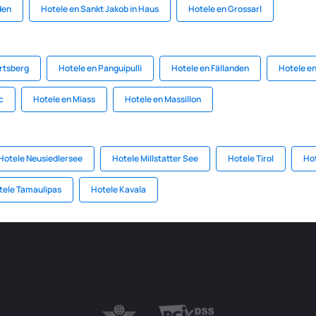
den
Hotele en Sankt Jakob in Haus
Hotele en Grossarl
rtsberg
Hotele en Panguipulli
Hotele en Fällanden
Hotele en
c
Hotele en Miass
Hotele en Massillon
Hotele Neusiedlersee
Hotele Millstatter See
Hotele Tirol
Hot
tele Tamaulipas
Hotele Kavala