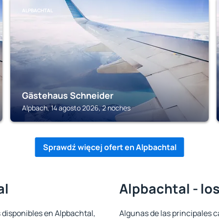
ALPBACHTAL
Gästehaus Schneider
Alpbach, 14 agosto 2026, 2 noches
Sprawdź więcej ofert en Alpbachtal
al
Alpbachtal - lo
 disponibles en Alpbachtal,
Algunas de las principales c