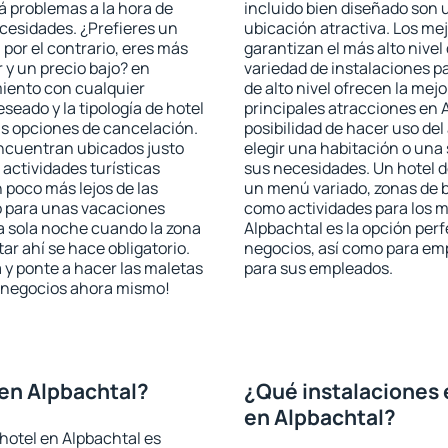
rá problemas a la hora de
incluido bien diseñado son 
ecesidades. ¿Prefieres un
ubicación atractiva. Los me
, por el contrario, eres más
garantizan el más alto nivel
y un precio bajo? en
variedad de instalaciones p
miento con cualquier
de alto nivel ofrecen la mejo
seado y la tipología de hotel
principales atracciones en 
as opciones de cancelación.
posibilidad de hacer uso de
 encuentran ubicados justo
elegir una habitación o una
 actividades turísticas
sus necesidades. Un hotel d
poco más lejos de las
un menú variado, zonas de b
o para unas vacaciones
como actividades para los m
a sola noche cuando la zona
Alpbachtal es la opción perfe
r ahí se hace obligatorio.
negocios, así como para em
 y ponte a hacer las maletas
para sus empleados.
de negocios ahora mismo!
en Alpbachtal?
¿Qué instalaciones 
en Alpbachtal?
hotel en Alpbachtal es