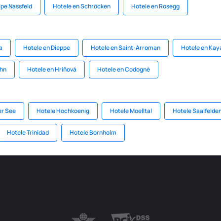
pe Nassfeld
Hotele en Schröcken
Hotele en Rosegg
a
Hotele en Dieppe
Hotele en Saint-Arroman
Hotele en Ka
ohn
Hotele en Hriňová
Hotele en Codognè
er See
Hotele Hochkoenig
Hotele Moelltal
Hotele Saalfelde
Hotele Trinidad
Hotele Bornholm