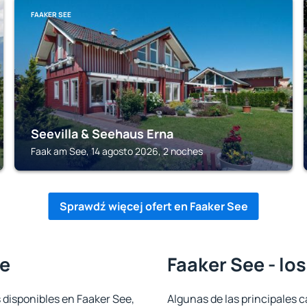
FAAKER SEE
Seevilla & Seehaus Erna
Faak am See, 14 agosto 2026, 2 noches
Sprawdź więcej ofert en Faaker See
ee
Faaker See - lo
 disponibles en Faaker See,
Algunas de las principales c