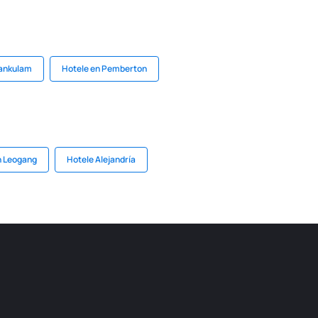
yankulam
Hotele en Pemberton
n Leogang
Hotele Alejandría