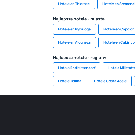
Hotele en Thiersee
Hotele en Sonnenal
Najlepsze hotele - miasta
Hotele en Ivybridge
Hotele en Capolon
Hotele en Alcuneza
Hotele en Cabin J
Najlepsze hotele - regiony
Hotele Bad Mittendorf
Hotele Millstatt
Hotele Tolima
Hotele Costa Adeje