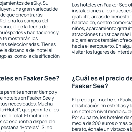
lojamientos de eSky. Su
Los hoteles en Faaker See of
cluyen una gran variedad de
instalaciones a los huéspe
a de que encontrarás
gratuito, áreas de bienestar
Rellena los campos del
habitación, centro comercia
tino, elige la fecha de
niños, aparcamiento gratuito
 huéspedes y habitaciones y
atracciones turísticas más 
a te mostrarán los
alojamientos también ofrece
chas seleccionadas. Tienes
hacia el aeropuerto. En al
 la distancia del hotel al
visitar los lugares de inter
ago así como la clasificación
eles en Faaker See?
¿Cuál es el precio d
Faaker See?
 te permite ahorrar tiempo y
de hoteles en Faaker See y
El precio por noche en Faak
a tus necesidades. Mucha
clasificación en estrellas y
lo+Hotel“, que permite a los
un hotel de nivel medio suel
ecio total. El motor de
Por su parte, los hoteles de
s se encuentra disponible
media de 200 euros o más p
a pestaña “Hoteles“. Si no
barato, échale un vistazo a 