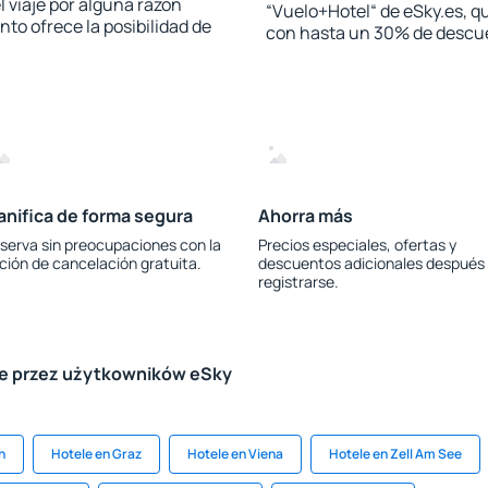
l viaje por alguna razón
“Vuelo+Hotel“ de eSky.es, qu
to ofrece la posibilidad de
con hasta un 30% de descu
anifica de forma segura
Ahorra más
serva sin preocupaciones con la
Precios especiales, ofertas y
ción de cancelación gratuita.
descuentos adicionales después
registrarse.
le przez użytkowników eSky
n
Hotele en Graz
Hotele en Viena
Hotele en Zell Am See