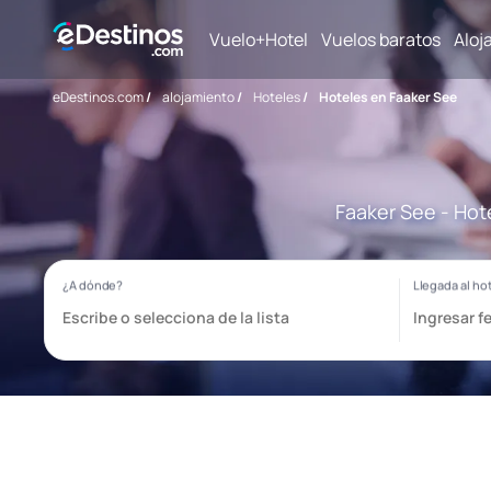
Vuelo+Hotel
Vuelos baratos
Aloj
eDestinos.com
/
alojamiento
/
Hoteles
/
Hoteles en Faaker See
Faaker See - Hot