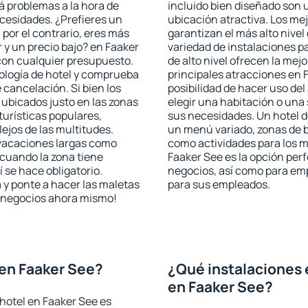
rá problemas a la hora de
incluido bien diseñado son 
ecesidades. ¿Prefieres un
ubicación atractiva. Los me
, por el contrario, eres más
garantizan el más alto nivel
y un precio bajo? en Faaker
variedad de instalaciones p
con cualquier presupuesto.
de alto nivel ofrecen la mejo
pología de hotel y comprueba
principales atracciones en 
 cancelación. Si bien los
posibilidad de hacer uso de
ubicados justo en las zonas
elegir una habitación o una
turísticas populares,
sus necesidades. Un hotel d
jos de las multitudes.
un menú variado, zonas de b
 vacaciones largas como
como actividades para los m
cuando la zona tiene
Faaker See es la opción perfe
 se hace obligatorio.
negocios, así como para em
 y ponte a hacer las maletas
para sus empleados.
de negocios ahora mismo!
en Faaker See?
¿Qué instalaciones 
en Faaker See?
hotel en Faaker See es