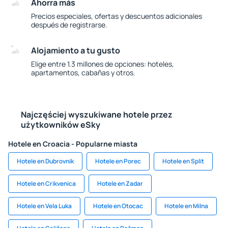
Ahorra más
Precios especiales, ofertas y descuentos adicionales
después de registrarse.
Alojamiento a tu gusto
Elige entre 1.3 millones de opciones: hoteles,
apartamentos, cabañas y otros.
Najczęściej wyszukiwane hotele przez
użytkowników eSky
Hotele en Croacia - Popularne miasta
Hotele en Dubrovnik
Hotele en Porec
Hotele en Split
Hotele en Crikvenica
Hotele en Zadar
Hotele en Vela Luka
Hotele en Otocac
Hotele en Milna