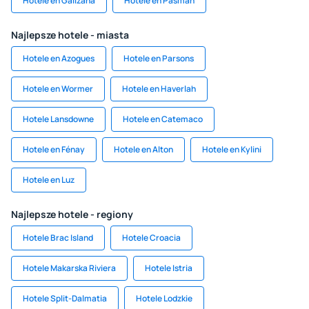
Hotele en Galižana
Hotele en Pašman
Najlepsze hotele - miasta
Hotele en Azogues
Hotele en Parsons
Hotele en Wormer
Hotele en Haverlah
Hotele Lansdowne
Hotele en Catemaco
Hotele en Fénay
Hotele en Alton
Hotele en Kylini
Hotele en Luz
Najlepsze hotele - regiony
Hotele Brac Island
Hotele Croacia
Hotele Makarska Riviera
Hotele Istria
Hotele Split-Dalmatia
Hotele Lodzkie