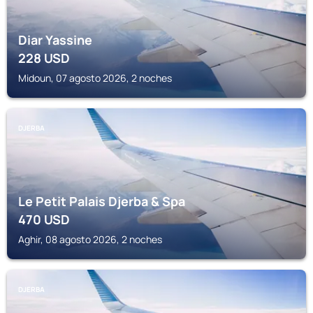
Diar Yassine
228
USD
Midoun, 07 agosto 2026, 2 noches
DJERBA
Le Petit Palais Djerba & Spa
470
USD
Aghir, 08 agosto 2026, 2 noches
DJERBA