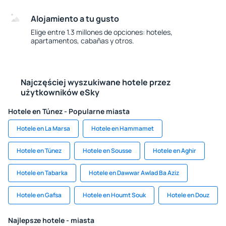
Alojamiento a tu gusto
Elige entre 1.3 millones de opciones: hoteles,
apartamentos, cabañas y otros.
Najczęściej wyszukiwane hotele przez
użytkowników eSky
Hotele en Túnez - Popularne miasta
Hotele en La Marsa
Hotele en Hammamet
Hotele en Túnez
Hotele en Sousse
Hotele en Aghir
Hotele en Tabarka
Hotele en Dawwar Awlad Ba Aziz
Hotele en Gafsa
Hotele en Houmt Souk
Hotele en Douz
Najlepsze hotele - miasta