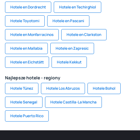
Hotele en Dordrecht
Hotele en Techirghiol
Hotele Toyotomi
Hotele en Pascani
Hotele en Monfarracinos
Hotele en Clarkston
Hotele en Mallabia
Hotele en Zapresic
Hotele en Eichstätt
Hotele Kekkut
Najlepsze hotele - regiony
Hotele Túnez
Hotele Los Abruzos
Hotele Bohol
Hotele Senegal
Hotele Castilla-La Mancha
Hotele Puerto Rico