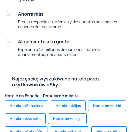
Ahorra más
Precios especiales, ofertas y descuentos adicionales
después de registrarse.
Alojamiento a tu gusto
Elige entre 1.3 millones de opciones: hoteles,
apartamentos, cabañas y otros.
Najczęściej wyszukiwane hotele przez
użytkowników eSky
Hotele en España - Popularne miasta
Hotele en Barcelona
Hotele en Mijas
Hotele en Madrid
Hotele en Marbella
Hotele en Malaga
Hotele en Cala d´Or
Hotele en Estartit
Hotele en Altea