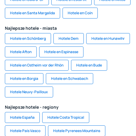
Hotele en Santa Margalida
Hotele en Coín
Najlepsze hotele - miasta
Hotele en Schönberg
Hotele Dem
Hotele en Hunawihr
Hotele Afton
Hotele en Espinasse
Hotele en Ostheim vor der Rhön
Hotele en Bude
Hotele en Borgia
Hotele en Schwabach
Hotele Neuvy-Pailloux
Najlepsze hotele - regiony
Hotele España
Hotele Costa Tropical
Hotele País Vasco
Hotele Pyrenees Mountains