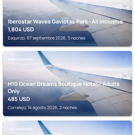
Iberostar Waves Gaviotas Park -All Inclusive
1,804
USD
Esquinzo, 07 septiembre 2026, 5 noches
FUERTEVENTURA
H10 Ocean Dreams Boutique Hotel - Adults
Only
485
USD
Corralejo, 14 agosto 2026, 2 noches
FUERTEVENTURA