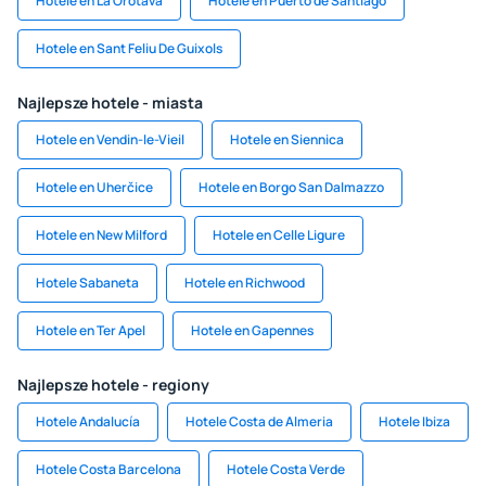
Hotele en La Orotava
Hotele en Puerto de Santiago
Hotele en Sant Feliu De Guixols
Najlepsze hotele - miasta
Hotele en Vendin-le-Vieil
Hotele en Siennica
Hotele en Uherčice
Hotele en Borgo San Dalmazzo
Hotele en New Milford
Hotele en Celle Ligure
Hotele Sabaneta
Hotele en Richwood
Hotele en Ter Apel
Hotele en Gapennes
Najlepsze hotele - regiony
Hotele Andalucía
Hotele Costa de Almeria
Hotele Ibiza
Hotele Costa Barcelona
Hotele Costa Verde