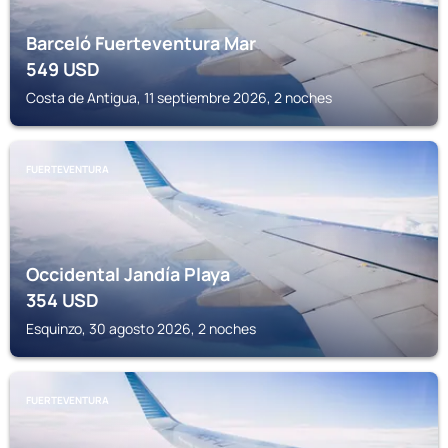
Barceló Fuerteventura Mar
549
USD
Costa de Antigua, 11 septiembre 2026, 2 noches
FUERTEVENTURA
Occidental Jandía Playa
354
USD
Esquinzo, 30 agosto 2026, 2 noches
FUERTEVENTURA