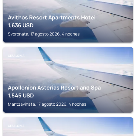
Avithos Resort Apartments Hotel
1,636
USD
Svoronata, 17 agosto 2026, 4 noches
CEFALONIA
Apollonion Asterias Resort and Spa
1,545
USD
Mantzavinata, 17 agosto 2026, 4 noches
CEFALONIA