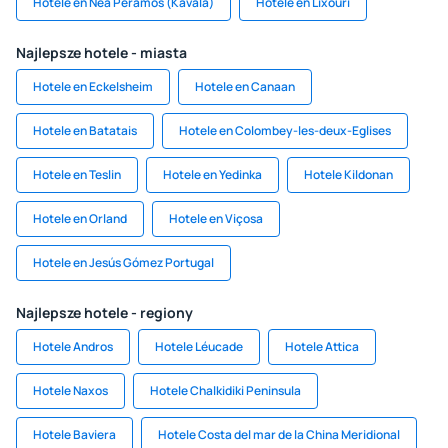
Hotele en Nea Peramos (Kavala)
Hotele en Lixouri
Najlepsze hotele - miasta
Hotele en Eckelsheim
Hotele en Canaan
Hotele en Batatais
Hotele en Colombey-les-deux-Eglises
Hotele en Teslin
Hotele en Yedinka
Hotele Kildonan
Hotele en Orland
Hotele en Viçosa
Hotele en Jesús Gómez Portugal
Najlepsze hotele - regiony
Hotele Andros
Hotele Léucade
Hotele Attica
Hotele Naxos
Hotele Chalkidiki Peninsula
Hotele Baviera
Hotele Costa del mar de la China Meridional