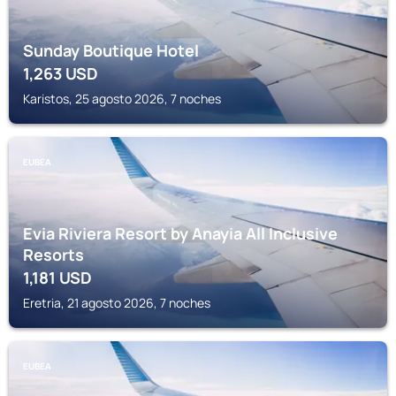
Sunday Boutique Hotel
1,263
USD
Karistos, 25 agosto 2026, 7 noches
EUBEA
Evia Riviera Resort by Anayia All Inclusive
Resorts
1,181
USD
Eretria, 21 agosto 2026, 7 noches
EUBEA