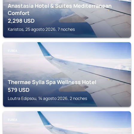
Anastasia Hotel & Suites Mediterranean
Comfort
2,298
USD
Karistos, 25 agosto 2026, 7 noches
EUBEA
Thermae Sylla Spa Wellness Hotel
579
USD
Loutra Edipsou, 14 agosto 2026, 2 noches
EUBEA