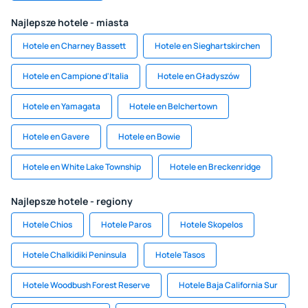
Najlepsze hotele - miasta
Hotele en Charney Bassett
Hotele en Sieghartskirchen
Hotele en Campione d'Italia
Hotele en Gładyszów
Hotele en Yamagata
Hotele en Belchertown
Hotele en Gavere
Hotele en Bowie
Hotele en White Lake Township
Hotele en Breckenridge
Najlepsze hotele - regiony
Hotele Chios
Hotele Paros
Hotele Skopelos
Hotele Chalkidiki Peninsula
Hotele Tasos
Hotele Woodbush Forest Reserve
Hotele Baja California Sur