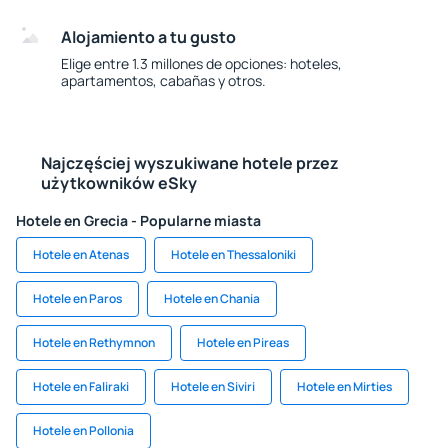
Alojamiento a tu gusto
Elige entre 1.3 millones de opciones: hoteles,
apartamentos, cabañas y otros.
Najczęściej wyszukiwane hotele przez
użytkowników eSky
Hotele en Grecia - Popularne miasta
Hotele en Atenas
Hotele en Thessaloniki
Hotele en Paros
Hotele en Chania
Hotele en Rethymnon
Hotele en Pireas
Hotele en Faliraki
Hotele en Siviri
Hotele en Mirties
Hotele en Pollonia