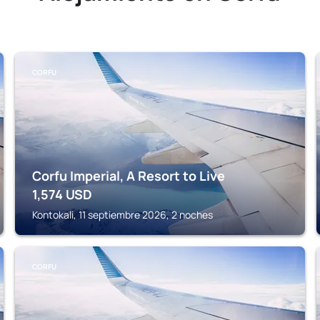
CORFU
Corfu Imperial, A Resort to Live
1,574
USD
Kontokali, 11 septiembre 2026, 2 noches
CORFU