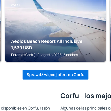
CORFU
Aeolos Beach Resort All Inclusive
1,539
USD
Perama (Corfu), 21 agosto 2026, 3 noches
Sprawdź więcej ofert en Corfu
Corfu - los mej
 disponibles en Corfu, razón
Algunas de las principales c