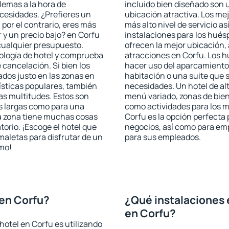
blemas a la hora de
incluido bien diseñado son 
ecesidades. ¿Prefieres un
ubicación atractiva. Los me
, por el contrario, eres más
más alto nivel de servicio a
y un precio bajo? en Corfu
instalaciones para los huésp
cualquier presupuesto.
ofrecen la mejor ubicación, 
pología de hotel y comprueba
atracciones en Corfu. Los h
 cancelación. Si bien los
hacer uso del aparcamiento 
dos justo en las zonas en
habitación o una suite que 
rísticas populares, también
necesidades. Un hotel de al
as multitudes. Estos son
menú variado, zonas de bien
s largas como para una
como actividades para los m
a zona tiene muchas cosas
Corfu es la opción perfecta p
torio. ¡Escoge el hotel que
negocios, así como para em
maletas para disfrutar de un
para sus empleados.
smo!
en Corfu?
¿Qué instalaciones 
en Corfu?
hotel en Corfu es utilizando