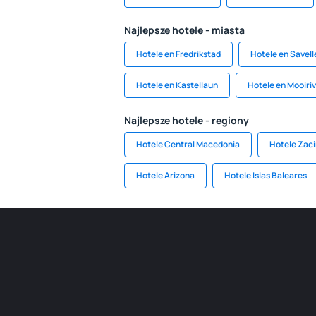
Najlepsze hotele - miasta
Hotele en Fredrikstad
Hotele en Savell
Hotele en Kastellaun
Hotele en Mooiriv
Najlepsze hotele - regiony
Hotele Central Macedonia
Hotele Zaci
Hotele Arizona
Hotele Islas Baleares