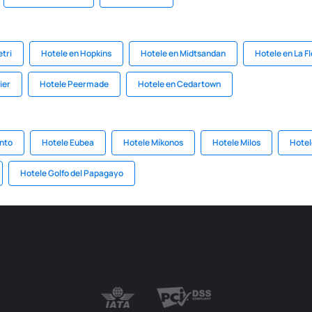
etri
Hotele en Hopkins
Hotele en Midtsandan
Hotele en La Fl
ier
Hotele Peermade
Hotele en Cedartown
nto
Hotele Eubea
Hotele Míkonos
Hotele Milos
Hotel
Hotele Golfo del Papagayo