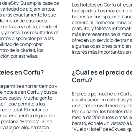
 de eSky. Su amplia base de
Los hoteles en Corfu ofrecen
 variedad de alojamientos,
huéspedes. Los más comunes
trarás exactamente lo que
bienestar con spa, minibar/c
del motor de búsqueda -
comercial, comedor, zona d
e entrada y salida, añade el
gratuito, y folletos informat
 ya está. Los resultados de
más interesantes de la zon
ntos disponibles para las
ofrecen un servicio de trans
bilidad de comprobar
algunas ocasiones también r
ntro de la ciudad, los
interés más importantes en
ción por estrellas.
eles en Corfu?
¿Cuál es el precio d
Corfu?
 te permite ahorrar tiempo y
de hoteles en Corfu y busca
El precio por noche en Corfu
necesidades. Mucha gente
clasificación en estrellas y
el“, que permite a los
un hotel de nivel medio suel
ecio total. El motor de
Por su parte, los hoteles de
s se encuentra disponible
media de 200 euros o más p
a pestaña “Hoteles“. Si no
barato, échale un vistazo a 
l viaje por alguna razón
“Vuelo+Hotel“ de eSky.es, qu