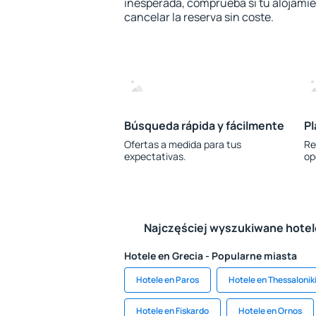
inesperada, comprueba si tu alojamien
cancelar la reserva sin coste.
Búsqueda rápida y fácilmente
Pl
Ofertas a medida para tus
Re
expectativas.
op
Najczęściej wyszukiwane hote
Hotele en Grecia - Popularne miasta
Hotele en Paros
Hotele en Thessalonik
Hotele en Fiskardo
Hotele en Ornos