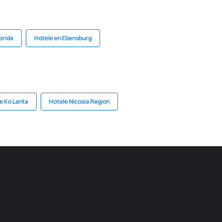
orida
Hotele en Ebensburg
e Ko Lanta
Hotele Nicosia Region