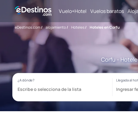
Vuelo+Hotel
Vuelos baratos
Aloj
eDestinos.com
/
alojamiento
/
Hoteles
/
Hoteles en Corfu
Corfu - Hotele