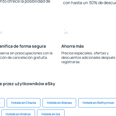
to ofrece la posibilidad de
con hasta un 30% de descu
anifica de forma segura
Ahorra más
serva sin preocupaciones con la
Precios especiales, ofertas y
ción de cancelación gratuita.
descuentos adicionales después
registrarse.
le przez użytkowników eSky
i
Hotele en Chania
Hotele en Atenas
Hotele en Rethymnon
Hotele en Andros
Hotele en Ios