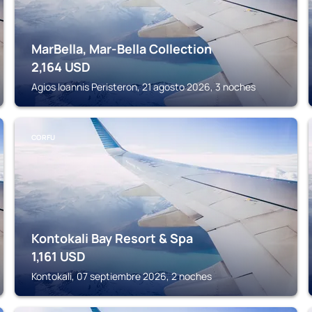
MarBella, Mar-Bella Collection
2,164
USD
Agios Ioannis Peristeron, 21 agosto 2026, 3 noches
CORFU
Kontokali Bay Resort & Spa
1,161
USD
Kontokali, 07 septiembre 2026, 2 noches