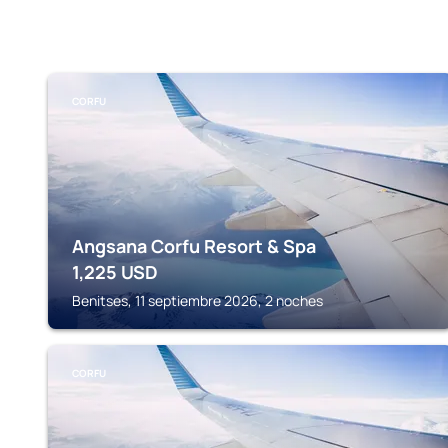
CORFU
Angsana Corfu Resort & Spa
1,225
USD
Benitses, 11 septiembre 2026, 2 noches
CORFU