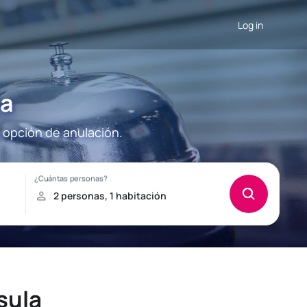
Log in
la
a opción de anulación.
sula