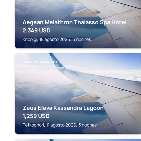
Aegean Melathron Thalasso Spa Hotel
2,349
USD
Kriopigi, 18 agosto 2026, 6 noches
CHALKIDIKI PENINSULA
Zeus Eleva Kassandra Lagoon
1,259
USD
Pefkochori, 11 agosto 2026, 3 noches