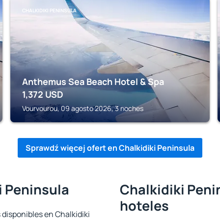
CHALKIDIKI PENINSULA
Anthemus Sea Beach Hotel & Spa
1,372
USD
Vourvourou, 09 agosto 2026, 3 noches
Sprawdź więcej ofert en Chalkidiki Peninsula
i Peninsula
Chalkidiki Peni
hoteles
 disponibles en Chalkidiki