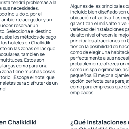
urista tendrá problemas a la
Algunas de las principales c
 a sus necesidades.
incluido bien diseñado son 
odo incluido o, por el
ubicación atractiva. Los me
n ambiente acogedor y un
garantizan el más alto nivel
 puedes reservar un
variedad de instalaciones p
o. Selecciona el destino
de alto nivel ofrecen la mejo
mprueba los métodos de pago
principales atracciones en 
 los hoteles en Chalkidiki
tienen la posibilidad de hac
to en las zonas en las que
como de elegir una habitaci
 populares, también se
perfectamente a sus necesid
multitudes. Estos son
probablemente ofrezca un m
s largas como para una
como un spa o gimnasio, así
a zona tiene muchas cosas
pequeños. El mejor alojamien
torio. ¡Escoge el hotel que
opción perfecta para parejas,
maletas para disfrutar de un
como para empresas que des
smo!
empleados.
en Chalkidiki
¿Qué instalaciones 