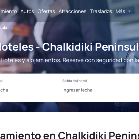
amiento
Autos
Ofertas
Atracciones
Traslados
Más
sula
oteles - Chalkidiki Peninsu
- Hoteles y alojamientos. Reserve con seguridad con l
jamiento en Chalkidiki Penin