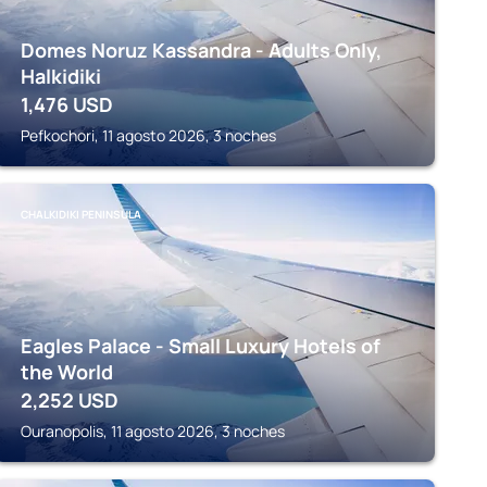
Domes Noruz Kassandra - Adults Only,
Halkidiki
1,476
USD
Pefkochori, 11 agosto 2026, 3 noches
CHALKIDIKI PENINSULA
Eagles Palace - Small Luxury Hotels of
the World
2,252
USD
Ouranopolis, 11 agosto 2026, 3 noches