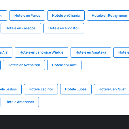
ki
Hotele en Paros
Hotele en Chania
Hotele en Rethymnon
Hotele en Kassopei
Hotele en Argostoli
a Ala
Hotele en Janowice Wielkie
Hotele en Amatsya
Hotele
Hotele en Nothalten
Hotele en Luozi
ele Lesbos
Hotele Zacinto
Hotele Eubea
Hotele Beni Suef
Hotele Amazonas