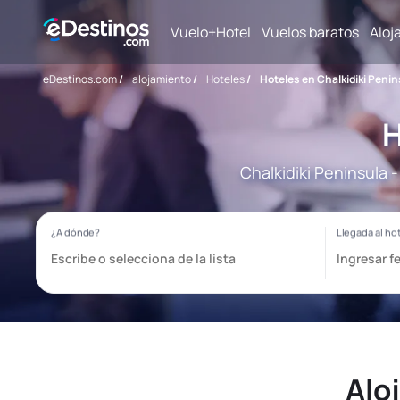
Vuelo+Hotel
Vuelos baratos
Aloj
eDestinos.com
/
alojamiento
/
Hoteles
/
Hoteles en Chalkidiki Penin
H
Chalkidiki Peninsula 
Alo