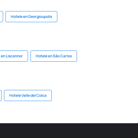
Hotele en Georgioupolis
 en Liscannor
Hotele en Săo Carlos
Hotele Valle del Colca