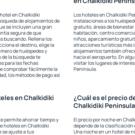
en Chalkidiki Penin
hotel en Chalkidiki
Los hoteles en Chalkidiki Pe
búsqueda de alojamientos de
instalaciones a los huéspe
que se incluyen una gran
gratuito, áreas de bienestar
antía segura de que
habitación, centro comercia
s buscando. Rellena los
niños, aparcamiento gratuito
iona el destino, elige la
atracciones turísticas más 
número de huéspedes y
alojamientos también ofrece
s de la búsqueda te
hacia el aeropuerto. En al
es para las fechas
visitar los lugares de inter
de comprobar fácilmente la
Peninsula.
udad, los métodos de pago así
eles en Chalkidiki
¿Cuál es el precio d
Chalkidiki Peninsul
 te permite ahorrar tiempo y
El precio por noche en Chalk
e hoteles en Chalkidiki
depende de la clasificación e
 se ajuste a tus
Una noche en un hotel de ni