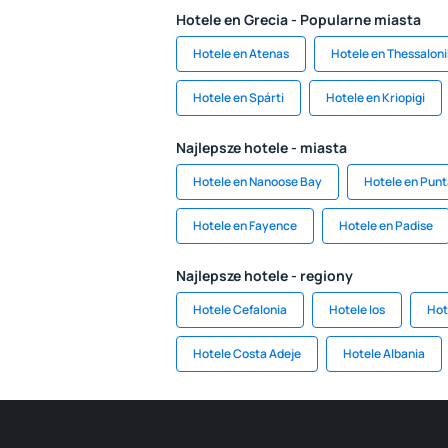
Hotele en Grecia - Popularne miasta
Hotele en Atenas
Hotele en Thessaloni
Hotele en Spárti
Hotele en Kriopigi
Najlepsze hotele - miasta
Hotele en Nanoose Bay
Hotele en Punt
Hotele en Fayence
Hotele en Padise
Najlepsze hotele - regiony
Hotele Cefalonia
Hotele Ios
Hot
Hotele Costa Adeje
Hotele Albania