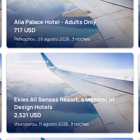
Alia Palace Hotel - Adults Only
717
USD
Pefkochori, 09 agosto 2026, 3 noches
CHALKIDIKI PENINSULA
Ekies All Senses Resort, a Member of
Design Hotels
2,521
USD
Vourvourou, 11 agosto 2026, 3 noches