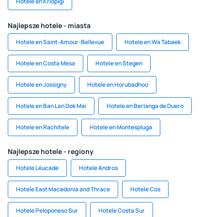
Hotele en Kriopigi
Najlepsze hotele - miasta
Hotele en Saint-Amour-Bellevue
Hotele en Wa Tabaek
Hotele en Costa Mesa
Hotele en Stegen
Hotele en Jossigny
Hotele en Horubadhoo
Hotele en Ban Lan Dok Mai
Hotele en Berlanga de Duero
Hotele en Rachitele
Hotele en Montespluga
Najlepsze hotele - regiony
Hotele Léucade
Hotele Andros
Hotele East Macedonia and Thrace
Hotele Cos
Hotele Peloponeso Sur
Hotele Costa Sur