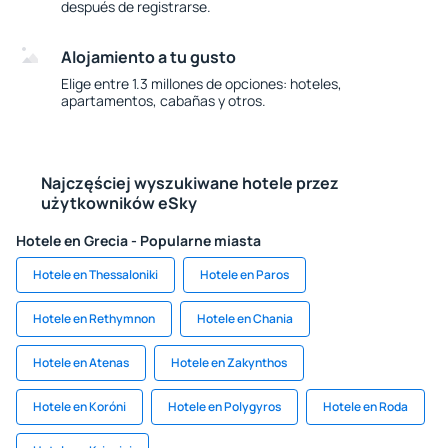
después de registrarse.
Alojamiento a tu gusto
Elige entre 1.3 millones de opciones: hoteles,
apartamentos, cabañas y otros.
Najczęściej wyszukiwane hotele przez
użytkowników eSky
Hotele en Grecia - Popularne miasta
Hotele en Thessaloniki
Hotele en Paros
Hotele en Rethymnon
Hotele en Chania
Hotele en Atenas
Hotele en Zakynthos
Hotele en Koróni
Hotele en Polygyros
Hotele en Roda