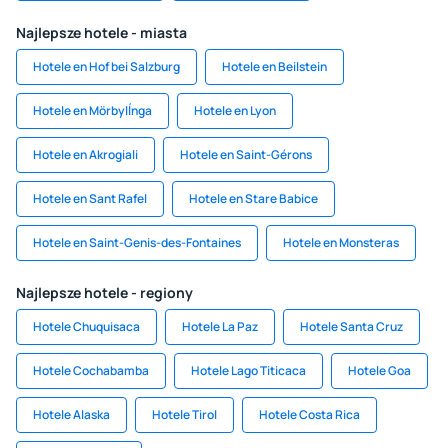
Najlepsze hotele - miasta
Hotele en Hof bei Salzburg
Hotele en Beilstein
Hotele en Mörbylĺnga
Hotele en Lyon
Hotele en Akrogiali
Hotele en Saint-Gérons
Hotele en Sant Rafel
Hotele en Stare Babice
Hotele en Saint-Genis-des-Fontaines
Hotele en Monsteras
Najlepsze hotele - regiony
Hotele Chuquisaca
Hotele La Paz
Hotele Santa Cruz
Hotele Cochabamba
Hotele Lago Titicaca
Hotele Goa
Hotele Alaska
Hotele Tirol
Hotele Costa Rica