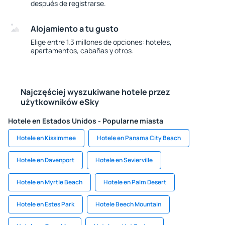
después de registrarse.
Alojamiento a tu gusto
Elige entre 1.3 millones de opciones: hoteles,
apartamentos, cabañas y otros.
Najczęściej wyszukiwane hotele przez
użytkowników eSky
Hotele en Estados Unidos - Popularne miasta
Hotele en Kissimmee
Hotele en Panama City Beach
Hotele en Davenport
Hotele en Sevierville
Hotele en Myrtle Beach
Hotele en Palm Desert
Hotele en Estes Park
Hotele Beech Mountain