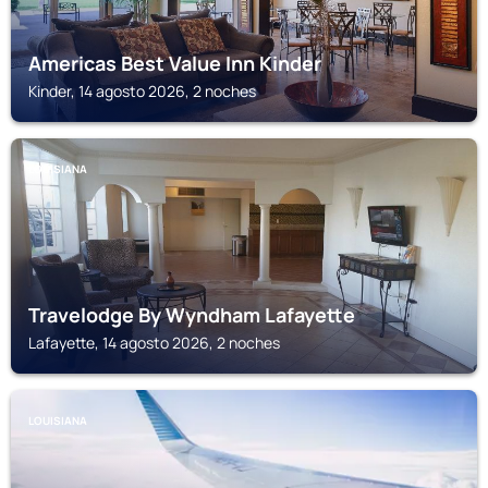
Americas Best Value Inn Kinder
Kinder, 14 agosto 2026, 2 noches
LOUISIANA
Travelodge By Wyndham Lafayette
Lafayette, 14 agosto 2026, 2 noches
LOUISIANA