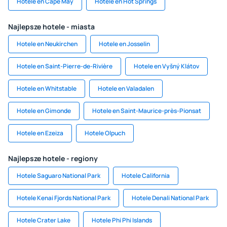
Hotele en Cape May
Hotele en Hot Springs
Najlepsze hotele - miasta
Hotele en Neukirchen
Hotele en Josselin
Hotele en Saint-Pierre-de-Rivière
Hotele en Vyšný Klátov
Hotele en Whitstable
Hotele en Valadalen
Hotele en Gimonde
Hotele en Saint-Maurice-près-Pionsat
Hotele en Ezeiza
Hotele Olpuch
Najlepsze hotele - regiony
Hotele Saguaro National Park
Hotele California
Hotele Kenai Fjords National Park
Hotele Denali National Park
Hotele Crater Lake
Hotele Phi Phi Islands