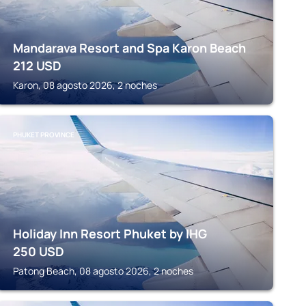
Mandarava Resort and Spa Karon Beach
212
USD
Karon, 08 agosto 2026, 2 noches
PHUKET PROVINCE
Holiday Inn Resort Phuket by IHG
250
USD
Patong Beach, 08 agosto 2026, 2 noches