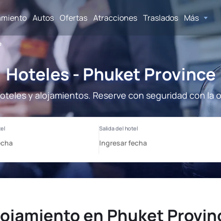
amiento
Autos
Ofertas
Atracciones
Traslados
Más
e
Hoteles - Phuket Province
oteles y alojamientos. Reserve con seguridad con la 
lojamiento en Phuket Provin