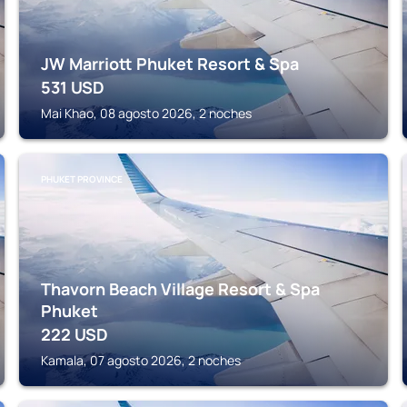
JW Marriott Phuket Resort & Spa
531
USD
Mai Khao, 08 agosto 2026, 2 noches
PHUKET PROVINCE
Thavorn Beach Village Resort & Spa
Phuket
222
USD
Kamala, 07 agosto 2026, 2 noches