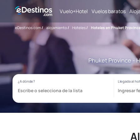
Vuelo+Hotel
Vuelos baratos
Aloj
eDestinos.com
/
alojamiento
/
Hoteles
/
Hoteles en Phuket Provinc
Phuket Province - H
A