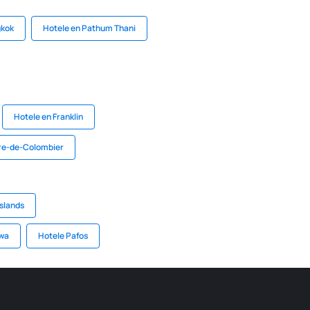
gkok
Hotele en Pathum Thani
Hotele en Franklin
rre-de-Colombier
Islands
awa
Hotele Pafos