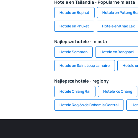
Hotele en Tailandia - Popularne miasta
Hotele en Bophut
Hotele en Patong B
Hotele en Phuket
Hotele en Khao Lak
Najlepsze hotele - miasta
Hotele Sommen
Hotele en Benghazi
Hotele en Saint Loup Lamaire
Hotele en
Najlepsze hotele - regiony
Hotele Chiang Rai
Hotele Ko Chang
Hotele Región de Bohemia Central
Hot