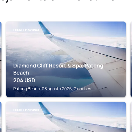
PHUKET PROVINCE
Diamond Cliff Resort & Spa, Patong
Beach
204
USD
Patong Beach, 08 agosto 2026, 2 noches
PHUKET PROVINCE