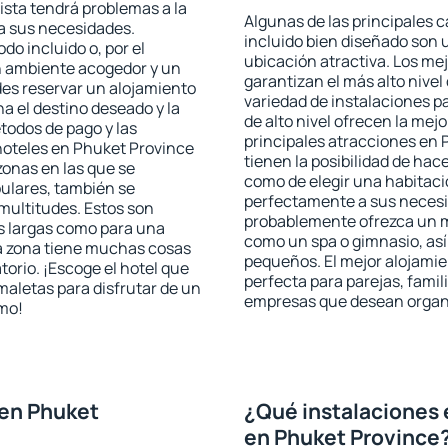
rista tendrá problemas a la
Algunas de las principales c
 a sus necesidades.
incluido bien diseñado son 
odo incluido o, por el
ubicación atractiva. Los me
n ambiente acogedor y un
garantizan el más alto nivel
es reservar un alojamiento
variedad de instalaciones p
a el destino deseado y la
de alto nivel ofrecen la mejo
todos de pago y las
principales atracciones en
 hoteles en Phuket Province
tienen la posibilidad de hac
zonas en las que se
como de elegir una habitaci
pulares, también se
perfectamente a sus necesid
multitudes. Estos son
probablemente ofrezca un m
s largas como para una
como un spa o gimnasio, así
a zona tiene muchas cosas
pequeños. El mejor alojamie
torio. ¡Escoge el hotel que
perfecta para parejas, famil
maletas para disfrutar de un
empresas que desean organi
smo!
 en Phuket
¿Qué instalaciones 
en Phuket Province