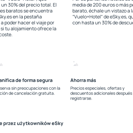
 un 30% del precio total. El
media de 200 euros o más p
les baratos se encuentra
barato, échale un vistazo a 
Sky.es en la pestaña
“Vuelo+Hotel“ de eSky.es, qu
 a poder hacer el viaje por
con hasta un 30% de descu
i tu alojamiento ofrece la
 coste.
anifica de forma segura
Ahorra más
serva sin preocupaciones con la
Precios especiales, ofertas y
ción de cancelación gratuita.
descuentos adicionales después
registrarse.
le przez użytkowników eSky