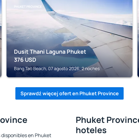
PHUKET PROVINCE
Dusit Thani Laguna Phuket
376
USD
Bang Tao Beach, 07 agosto 2026, 2 noches
Sprawdź więcej ofert en Phuket Province
rovince
Phuket Province
hoteles
s disponibles en Phuket