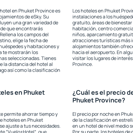
hotel en Phuket Province es
Los hoteles en Phuket Provi
lojamientos de eSky. Su
instalaciones a los huéspe
cluyen una gran variedad de
gratuito, áreas de bienestar
a de que encontrarás
habitación, centro comercia
Rellena los campos del
niños, aparcamiento gratuito
tino, elige la fecha de
atracciones turísticas más 
 huéspedes y habitaciones y
alojamientos también ofrece
a te mostrarán los
hacia el aeropuerto. En al
chas seleccionadas. Tienes
visitar los lugares de inter
 la distancia del hotel al
Province.
ago así como la clasificación
eles en Phuket
¿Cuál es el precio d
Phuket Province?
 te permite ahorrar tiempo y
El precio por noche en Phuk
de hoteles en Phuket
de la clasificación en estrel
se ajuste a tus necesidades.
en un hotel de nivel medio s
te “Vuelo+Hotel“, que
Por su parte, los hoteles de