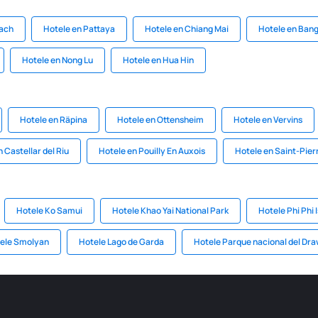
each
Hotele en Pattaya
Hotele en Chiang Mai
Hotele en Ban
Hotele en Nong Lu
Hotele en Hua Hin
Hotele en Räpina
Hotele en Ottensheim
Hotele en Vervins
 Castellar del Riu
Hotele en Pouilly En Auxois
Hotele en Saint-Pie
Hotele Ko Samui
Hotele Khao Yai National Park
Hotele Phi Phi 
ele Smolyan
Hotele Lago de Garda
Hotele Parque nacional del Dr