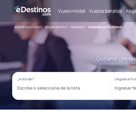
Vuelo+Hotel
Vuelos baratos
Aloj
eDestinos.com
/
alojamiento
/
Hoteles
/
Hoteles en Gotland
Gotland - Hotel