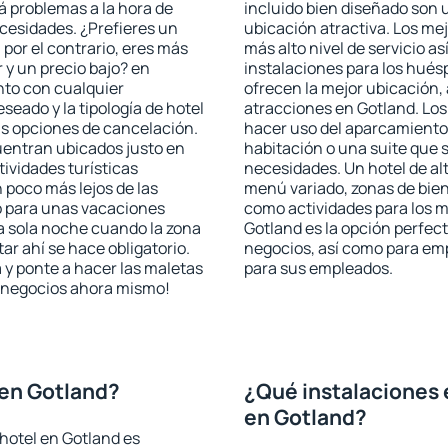
rá problemas a la hora de
incluido bien diseñado son 
ecesidades. ¿Prefieres un
ubicación atractiva. Los me
, por el contrario, eres más
más alto nivel de servicio a
y un precio bajo? en
instalaciones para los huésp
nto con cualquier
ofrecen la mejor ubicación, 
seado y la tipología de hotel
atracciones en Gotland. Los
as opciones de cancelación.
hacer uso del aparcamiento 
cuentran ubicados justo en
habitación o una suite que 
tividades turísticas
necesidades. Un hotel de al
poco más lejos de las
menú variado, zonas de bien
o para unas vacaciones
como actividades para los m
a sola noche cuando la zona
Gotland es la opción perfecta
r ahí se hace obligatorio.
negocios, así como para em
 y ponte a hacer las maletas
para sus empleados.
de negocios ahora mismo!
 en Gotland?
¿Qué instalaciones 
en Gotland?
hotel en Gotland es