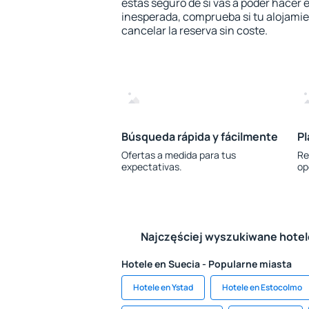
estás seguro de si vas a poder hacer e
inesperada, comprueba si tu alojamien
cancelar la reserva sin coste.
Búsqueda rápida y fácilmente
Pl
Ofertas a medida para tus
Re
expectativas.
op
Najczęściej wyszukiwane hote
Hotele en Suecia - Popularne miasta
Hotele en Ystad
Hotele en Estocolmo