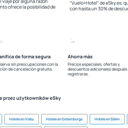
l viaje por alguna razón
“Vuelo+Hotel“ de eSky.es, qu
to ofrece la posibilidad de
con hasta un 30% de descu
anifica de forma segura
Ahorra más
serva sin preocupaciones con la
Precios especiales, ofertas y
ción de cancelación gratuita.
descuentos adicionales después
registrarse.
le przez użytkowników eSky
Hotele en Visby
Hotele en Gotemburgo
Hotele en Sälen