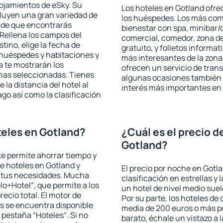
lojamientos de eSky. Su
Los hoteles en Gotland ofrec
cluyen una gran variedad de
los huéspedes. Los más comu
a de que encontrarás
bienestar con spa, minibar/c
Rellena los campos del
comercial, comedor, zona d
tino, elige la fecha de
gratuito, y folletos informat
 huéspedes y habitaciones y
más interesantes de la zon
a te mostrarán los
ofrecen un servicio de trans
chas seleccionadas. Tienes
algunas ocasiones también r
 la distancia del hotel al
interés más importantes en
ago así como la clasificación
eles en Gotland?
¿Cuál es el precio d
Gotland?
 te permite ahorrar tiempo y
de hoteles en Gotland y
El precio por noche en Gotl
a tus necesidades. Mucha
clasificación en estrellas y
lo+Hotel“, que permite a los
un hotel de nivel medio suel
ecio total. El motor de
Por su parte, los hoteles de
s se encuentra disponible
media de 200 euros o más p
a pestaña “Hoteles“. Si no
barato, échale un vistazo a 