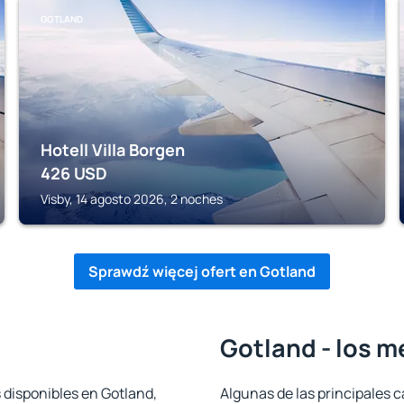
GOTLAND
Hotell Villa Borgen
426
USD
Visby, 14 agosto 2026, 2 noches
Sprawdź więcej ofert en Gotland
Gotland - los m
 disponibles en Gotland,
Algunas de las principales c