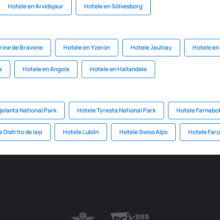
Hotele en Arvidsjaur
Hotele en Sölvesborg
rine de Bravone
Hotele en Yzeron
Hotele Jaulnay
Hotele en
a
Hotele en Angola
Hotele en Hallandale
jelanta National Park
Hotele Tyresta National Park
Hotele Farnebof
 Distrito de Iași
Hotele Lublin
Hotele Swiss Alps
Hotele Faro