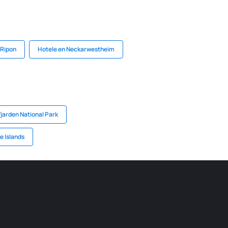
 Ripon
Hotele en Neckarwestheim
jarden National Park
e Islands