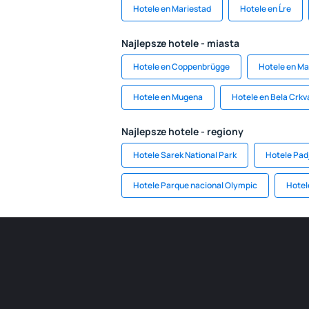
Hotele en Mariestad
Hotele en Ĺre
Najlepsze hotele - miasta
Hotele en Coppenbrügge
Hotele en Ma
Hotele en Mugena
Hotele en Bela Crkv
Najlepsze hotele - regiony
Hotele Sarek National Park
Hotele Pad
Hotele Parque nacional Olympic
Hotele