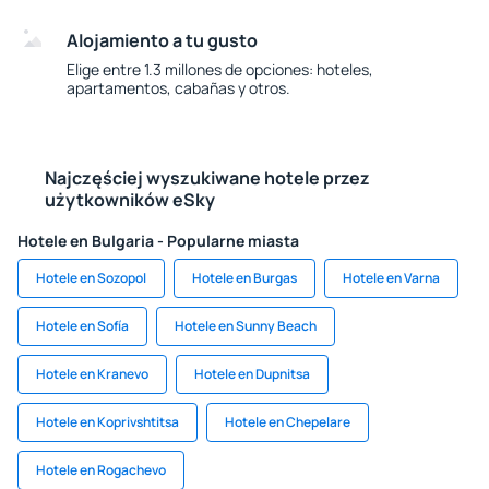
Alojamiento a tu gusto
Elige entre 1.3 millones de opciones: hoteles,
apartamentos, cabañas y otros.
Najczęściej wyszukiwane hotele przez
użytkowników eSky
Hotele en Bulgaria - Popularne miasta
Hotele en Sozopol
Hotele en Burgas
Hotele en Varna
Hotele en Sofía
Hotele en Sunny Beach
Hotele en Kranevo
Hotele en Dupnitsa
Hotele en Koprivshtitsa
Hotele en Chepelare
Hotele en Rogachevo