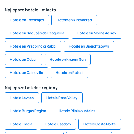
Najlepsze hotele - miasta
Hotele en Theologos
Hotele en Kirovograd
Hotele en São João da Pesqueira
Hotele en Molins de Rey
Hotele en Pracorno di Rabbi
Hotele en Speightstown
Hotele en Cobar
Hotele en Khaem Son
Hotele en Caineville
Hotele en Potosi
Najlepsze hotele - regiony
Hotele Lovech
Hotele Rose Valley
Hotele Burgas Region
Hotele Rila Mountains
Hotele Tracia
Hotele Usedom
Hotele Costa Norte