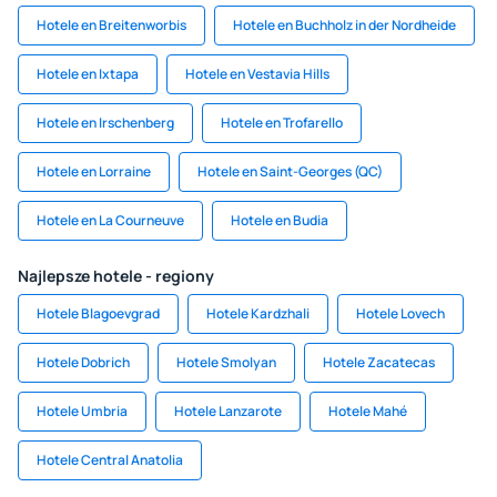
Hotele en Breitenworbis
Hotele en Buchholz in der Nordheide
Hotele en Ixtapa
Hotele en Vestavia Hills
Hotele en Irschenberg
Hotele en Trofarello
Hotele en Lorraine
Hotele en Saint-Georges (QC)
Hotele en La Courneuve
Hotele en Budia
Najlepsze hotele - regiony
Hotele Blagoevgrad
Hotele Kardzhali
Hotele Lovech
Hotele Dobrich
Hotele Smolyan
Hotele Zacatecas
Hotele Umbria
Hotele Lanzarote
Hotele Mahé
Hotele Central Anatolia