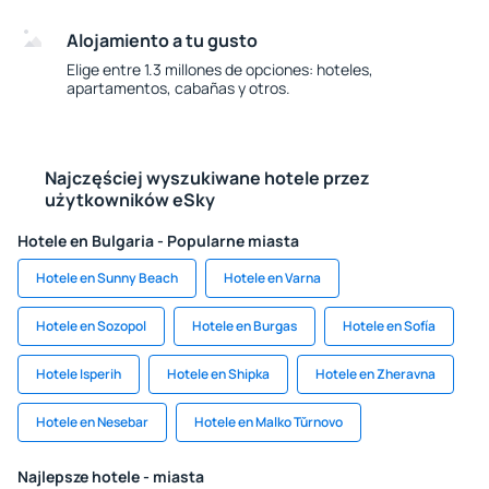
Alojamiento a tu gusto
Elige entre 1.3 millones de opciones: hoteles,
apartamentos, cabañas y otros.
Najczęściej wyszukiwane hotele przez
użytkowników eSky
Hotele en Bulgaria - Popularne miasta
Hotele en Sunny Beach
Hotele en Varna
Hotele en Sozopol
Hotele en Burgas
Hotele en Sofía
Hotele Isperih
Hotele en Shipka
Hotele en Zheravna
Hotele en Nesebar
Hotele en Malko Tŭrnovo
Najlepsze hotele - miasta