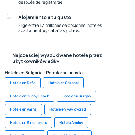
después de registrarse.
Alojamiento a tu gusto
Elige entre 1.3 millones de opciones: hoteles,
apartamentos, cabañas y otros.
Najczęściej wyszukiwane hotele przez
użytkowników eSky
Hotele en Bulgaria - Popularne miasta
Hotele en Sofía
Hotele en Sozopol
Hotele en Sunny Beach
Hotele en Burgas
Hotele en Varna
Hotele en Ivaylovgrad
Hotele en Sinemorets
Hotele Aheloy