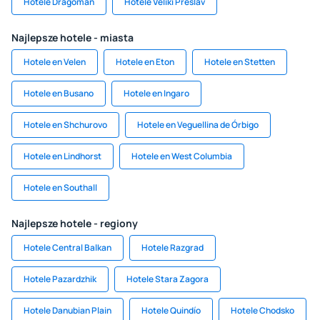
Hotele Dragoman
Hotele Veliki Preslav
Najlepsze hotele - miasta
Hotele en Velen
Hotele en Eton
Hotele en Stetten
Hotele en Busano
Hotele en Ingaro
Hotele en Shchurovo
Hotele en Veguellina de Órbigo
Hotele en Lindhorst
Hotele en West Columbia
Hotele en Southall
Najlepsze hotele - regiony
Hotele Central Balkan
Hotele Razgrad
Hotele Pazardzhik
Hotele Stara Zagora
Hotele Danubian Plain
Hotele Quindío
Hotele Chodsko