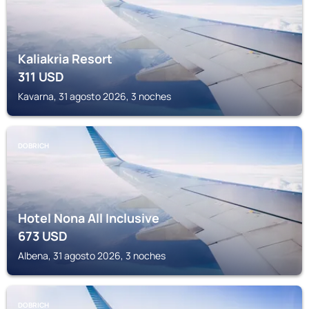
Kaliakria Resort
311
USD
Kavarna, 31 agosto 2026, 3 noches
DOBRICH
Hotel Nona All Inclusive
673
USD
Albena, 31 agosto 2026, 3 noches
DOBRICH