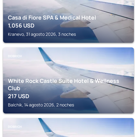
Casa di Fiore SPA & Medical Hotel
1,056
USD
Kranevo, 31 agosto 2026, 3 noches
DOBRICH
White Rock Castle Suite Hotel & Wellness
Club
217
USD
Balchik, 14 agosto 2026, 2 noches
DOBRICH