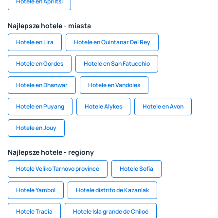
Hotele en Apriltsi
Najlepsze hotele - miasta
Hotele en Lira
Hotele en Quintanar Del Rey
Hotele en Gordes
Hotele en San Fatucchio
Hotele en Dhanwar
Hotele en Vandoies
Hotele en Puyang
Hotele Alykes
Hotele en Avon
Hotele en Jouy
Najlepsze hotele - regiony
Hotele Veliko Tarnovo province
Hotele Sofía
Hotele Yambol
Hotele distrito de Kazanlak
Hotele Tracia
Hotele Isla grande de Chiloé