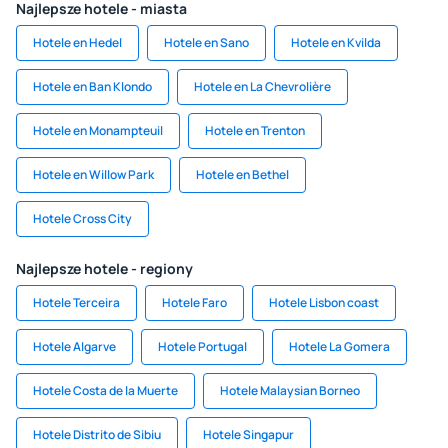
Najlepsze hotele - miasta
Hotele en Hedel
Hotele en Sano
Hotele en Kvilda
Hotele en Ban Klondo
Hotele en La Chevrolière
Hotele en Monampteuil
Hotele en Trenton
Hotele en Willow Park
Hotele en Bethel
Hotele Cross City
Najlepsze hotele - regiony
Hotele Terceira
Hotele Faro
Hotele Lisbon coast
Hotele Algarve
Hotele Portugal
Hotele La Gomera
Hotele Costa de la Muerte
Hotele Malaysian Borneo
Hotele Distrito de Sibiu
Hotele Singapur