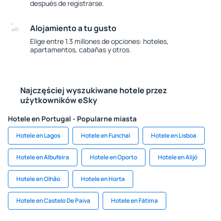
después de registrarse.
Alojamiento a tu gusto
Elige entre 1.3 millones de opciones: hoteles,
apartamentos, cabañas y otros.
Najczęściej wyszukiwane hotele przez
użytkowników eSky
Hotele en Portugal - Popularne miasta
Hotele en Lagos
Hotele en Funchal
Hotele en Lisboa
Hotele en Albufeira
Hotele en Oporto
Hotele en Alijó
Hotele en Olhăo
Hotele en Horta
Hotele en Castelo De Paiva
Hotele en Fátima