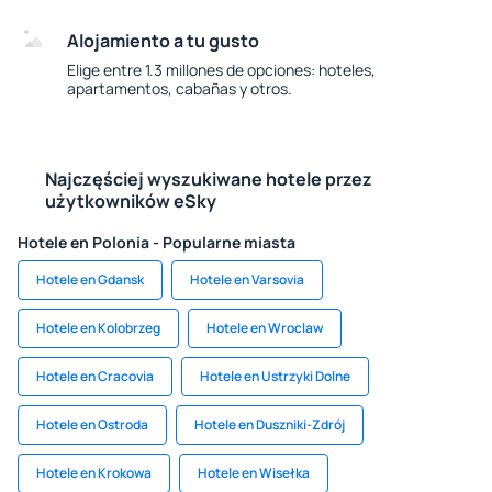
Alojamiento a tu gusto
Elige entre 1.3 millones de opciones: hoteles,
apartamentos, cabañas y otros.
Najczęściej wyszukiwane hotele przez
użytkowników eSky
Hotele en Polonia - Popularne miasta
Hotele en Gdansk
Hotele en Varsovia
Hotele en Kolobrzeg
Hotele en Wroclaw
Hotele en Cracovia
Hotele en Ustrzyki Dolne
Hotele en Ostroda
Hotele en Duszniki-Zdrój
Hotele en Krokowa
Hotele en Wisełka