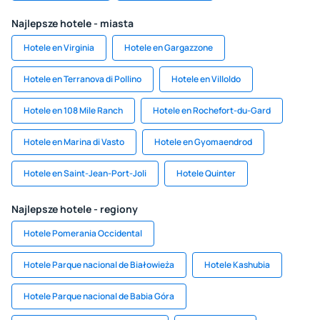
Najlepsze hotele - miasta
Hotele en Virginia
Hotele en Gargazzone
Hotele en Terranova di Pollino
Hotele en Villoldo
Hotele en 108 Mile Ranch
Hotele en Rochefort-du-Gard
Hotele en Marina di Vasto
Hotele en Gyomaendrod
Hotele en Saint-Jean-Port-Joli
Hotele Quinter
Najlepsze hotele - regiony
Hotele Pomerania Occidental
Hotele Parque nacional de Białowieża
Hotele Kashubia
Hotele Parque nacional de Babia Góra