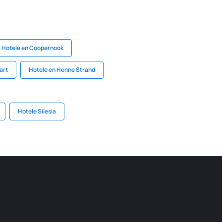
Hotele en Coopernook
art
Hotele en Henne Strand
Hotele Silesia