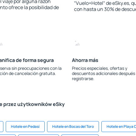
l viaje por alguna razón
“Vuelo+Hotel“ de eSky.es, qu
to ofrece la posibilidad de
con hasta un 30% de descu
anifica de forma segura
Ahorra más
serva sin preocupaciones con la
Precios especiales, ofertas y
ción de cancelación gratuita.
descuentos adicionales después
registrarse.
le przez użytkowników eSky
Hotele en Pedasí
Hotele en Bocas del Toro
Hotele en Playa