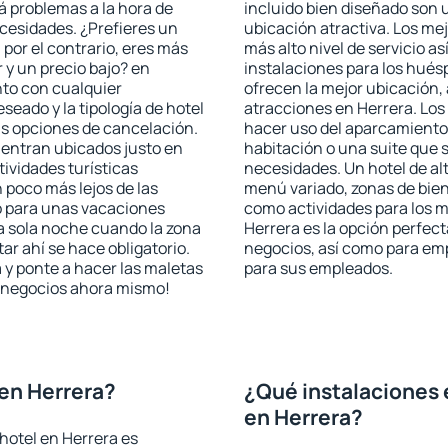
rá problemas a la hora de
incluido bien diseñado son 
ecesidades. ¿Prefieres un
ubicación atractiva. Los me
, por el contrario, eres más
más alto nivel de servicio a
y un precio bajo? en
instalaciones para los huésp
nto con cualquier
ofrecen la mejor ubicación, 
seado y la tipología de hotel
atracciones en Herrera. Los
as opciones de cancelación.
hacer uso del aparcamiento 
uentran ubicados justo en
habitación o una suite que 
tividades turísticas
necesidades. Un hotel de al
poco más lejos de las
menú variado, zonas de bien
o para unas vacaciones
como actividades para los m
a sola noche cuando la zona
Herrera es la opción perfecta
r ahí se hace obligatorio.
negocios, así como para em
 y ponte a hacer las maletas
para sus empleados.
de negocios ahora mismo!
en Herrera?
¿Qué instalaciones 
en Herrera?
hotel en Herrera es