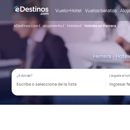
Vuelo+Hotel
Vuelos baratos
Aloj
eDestinos.com
/
alojamiento
/
Hoteles
/
Hoteles en Herrera
Herrera - Hotel