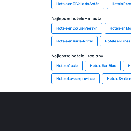
Hotele en El Valle de Antón
Hotele Pe
Najlepsze hotele - miasta
Hotele en Dołuje Mierzyn
Hotele en M
Hotele en Aarle-Rixtel
Hotele en Dina
Najlepsze hotele - regiony
Hotele Coclé
Hotele San Blas
H
Hotele Lovech province
Hotele Svalba