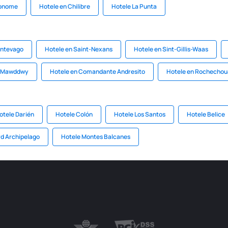
nonome
Hotele en Chilibre
Hotele La Punta
ontevago
Hotele en Saint-Nexans
Hotele en Sint-Gillis-Waas
s Mawddwy
Hotele en Comandante Andresito
Hotele en Rochechou
otele Darién
Hotele Colón
Hotele Los Santos
Hotele Belice
rd Archipelago
Hotele Montes Balcanes