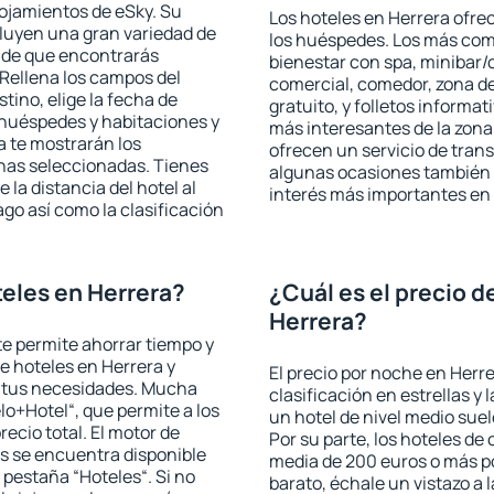
lojamientos de eSky. Su
Los hoteles en Herrera ofrec
cluyen una gran variedad de
los huéspedes. Los más comu
a de que encontrarás
bienestar con spa, minibar/c
Rellena los campos del
comercial, comedor, zona d
tino, elige la fecha de
gratuito, y folletos informat
 huéspedes y habitaciones y
más interesantes de la zon
a te mostrarán los
ofrecen un servicio de trans
chas seleccionadas. Tienes
algunas ocasiones también r
 la distancia del hotel al
interés más importantes en 
ago así como la clasificación
eles en Herrera?
¿Cuál es el precio d
Herrera?
 te permite ahorrar tiempo y
de hoteles en Herrera y
El precio por noche en Herre
a tus necesidades. Mucha
clasificación en estrellas y
lo+Hotel“, que permite a los
un hotel de nivel medio suel
ecio total. El motor de
Por su parte, los hoteles de
s se encuentra disponible
media de 200 euros o más p
a pestaña “Hoteles“. Si no
barato, échale un vistazo a 