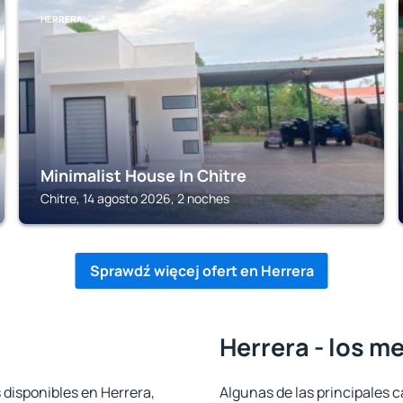
HERRERA
Minimalist House In Chitre
Chitre, 14 agosto 2026, 2 noches
Sprawdź więcej ofert en Herrera
Herrera - los m
 disponibles en Herrera,
Algunas de las principales c