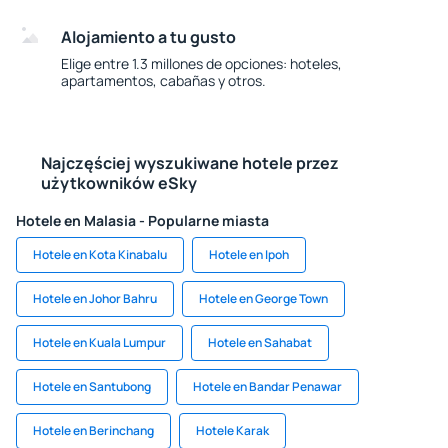
Alojamiento a tu gusto
Elige entre 1.3 millones de opciones: hoteles,
apartamentos, cabañas y otros.
Najczęściej wyszukiwane hotele przez
użytkowników eSky
Hotele en Malasia - Popularne miasta
Hotele en Kota Kinabalu
Hotele en Ipoh
Hotele en Johor Bahru
Hotele en George Town
Hotele en Kuala Lumpur
Hotele en Sahabat
Hotele en Santubong
Hotele en Bandar Penawar
Hotele en Berinchang
Hotele Karak