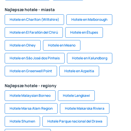
Najlepsze hotele - miasta
Hotele en Charlton (Wiltshire)
Hotele en Malborough
Hotele en El Farallón del Chirú
Hotele en Étupes
Hotele en Olney
Hotele en Meano
Hotele en Săo José dos Pinhais
Hotele en Kalundborg
Hotele en Greenwell Point
Hotele en Azpeitia
Najlepsze hotele - regiony
Hotele Malaysian Borneo
Hotele Langkawi
Hotele Marsa Alam Region
Hotele Makarska Riviera
Hotele Shumen
Hotele Parque nacional del Drawa