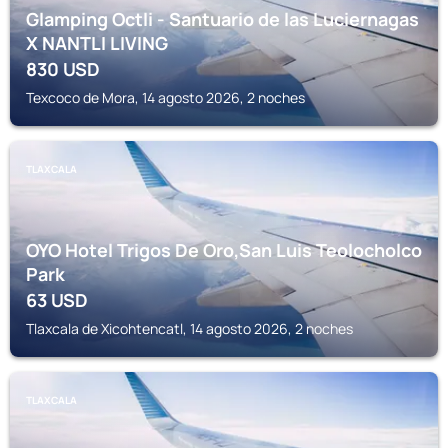
Glamping Octli - Santuario de las Luciernagas
X NANTLI LIVING
830
USD
Texcoco de Mora, 14 agosto 2026, 2 noches
TLAXCALA
OYO Hotel Trigos De Oro,San Luis Teolocholco
Park
63
USD
Tlaxcala de Xicohtencatl, 14 agosto 2026, 2 noches
TLAXCALA