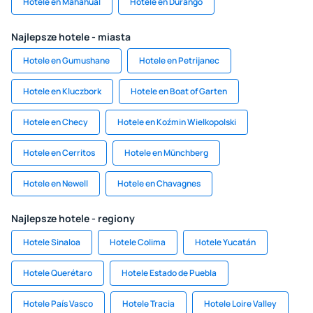
Hotele en Mahahual
Hotele en Durango
Najlepsze hotele - miasta
Hotele en Gumushane
Hotele en Petrijanec
Hotele en Kluczbork
Hotele en Boat of Garten
Hotele en Checy
Hotele en Koźmin Wielkopolski
Hotele en Cerritos
Hotele en Münchberg
Hotele en Newell
Hotele en Chavagnes
Najlepsze hotele - regiony
Hotele Sinaloa
Hotele Colima
Hotele Yucatán
Hotele Querétaro
Hotele Estado de Puebla
Hotele País Vasco
Hotele Tracia
Hotele Loire Valley