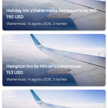
Holiday Inn Villahermosa Aeropuerto by IHG
190
USD
Villahermosa, 14 agosto 2026, 2 noches
TABASCO
Hampton Inn by Hilton Villahermosa
153
USD
Villahermosa, 14 agosto 2026, 2 noches
TABASCO