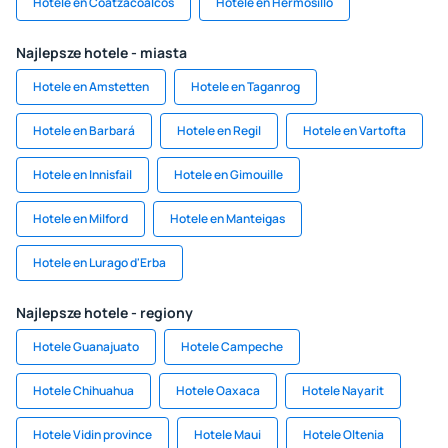
Hotele en Coatzacoalcos
Hotele en Hermosillo
Najlepsze hotele - miasta
Hotele en Amstetten
Hotele en Taganrog
Hotele en Barbará
Hotele en Regil
Hotele en Vartofta
Hotele en Innisfail
Hotele en Gimouille
Hotele en Milford
Hotele en Manteigas
Hotele en Lurago d'Erba
Najlepsze hotele - regiony
Hotele Guanajuato
Hotele Campeche
Hotele Chihuahua
Hotele Oaxaca
Hotele Nayarit
Hotele Vidin province
Hotele Maui
Hotele Oltenia