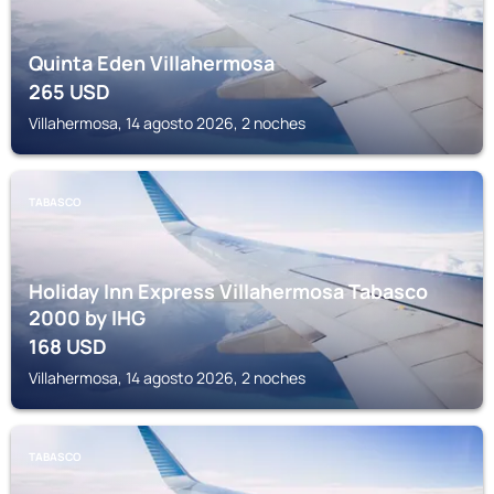
Quinta Eden Villahermosa
265
USD
Villahermosa, 14 agosto 2026, 2 noches
TABASCO
Holiday Inn Express Villahermosa Tabasco
2000 by IHG
168
USD
Villahermosa, 14 agosto 2026, 2 noches
TABASCO