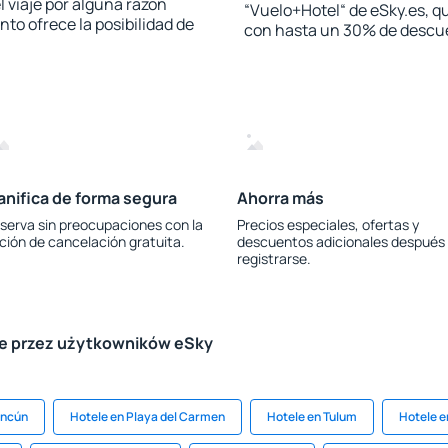
l viaje por alguna razón
“Vuelo+Hotel“ de eSky.es, qu
to ofrece la posibilidad de
con hasta un 30% de descu
anifica de forma segura
Ahorra más
serva sin preocupaciones con la
Precios especiales, ofertas y
ción de cancelación gratuita.
descuentos adicionales después
registrarse.
le przez użytkowników eSky
ancún
Hotele en Playa del Carmen
Hotele en Tulum
Hotele e