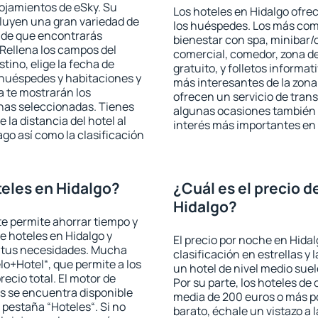
lojamientos de eSky. Su
Los hoteles en Hidalgo ofrec
cluyen una gran variedad de
los huéspedes. Los más comu
a de que encontrarás
bienestar con spa, minibar/c
Rellena los campos del
comercial, comedor, zona d
tino, elige la fecha de
gratuito, y folletos informat
 huéspedes y habitaciones y
más interesantes de la zon
a te mostrarán los
ofrecen un servicio de trans
chas seleccionadas. Tienes
algunas ocasiones también r
 la distancia del hotel al
interés más importantes en 
ago así como la clasificación
eles en Hidalgo?
¿Cuál es el precio d
Hidalgo?
 te permite ahorrar tiempo y
de hoteles en Hidalgo y
El precio por noche en Hidal
a tus necesidades. Mucha
clasificación en estrellas y
lo+Hotel“, que permite a los
un hotel de nivel medio suel
ecio total. El motor de
Por su parte, los hoteles de
s se encuentra disponible
media de 200 euros o más p
a pestaña “Hoteles“. Si no
barato, échale un vistazo a 