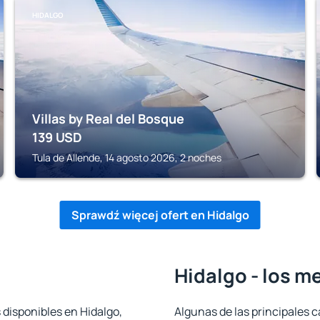
HIDALGO
Villas by Real del Bosque
139
USD
Tula de Allende, 14 agosto 2026, 2 noches
Sprawdź więcej ofert en Hidalgo
Hidalgo - los m
 disponibles en Hidalgo,
Algunas de las principales c