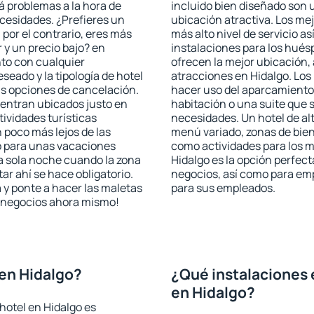
rá problemas a la hora de
incluido bien diseñado son 
ecesidades. ¿Prefieres un
ubicación atractiva. Los mej
, por el contrario, eres más
más alto nivel de servicio a
y un precio bajo? en
instalaciones para los huésp
nto con cualquier
ofrecen la mejor ubicación, 
seado y la tipología de hotel
atracciones en Hidalgo. Los
as opciones de cancelación.
hacer uso del aparcamiento 
uentran ubicados justo en
habitación o una suite que 
tividades turísticas
necesidades. Un hotel de al
poco más lejos de las
menú variado, zonas de bien
o para unas vacaciones
como actividades para los m
a sola noche cuando la zona
Hidalgo es la opción perfecta
r ahí se hace obligatorio.
negocios, así como para em
 y ponte a hacer las maletas
para sus empleados.
de negocios ahora mismo!
en Hidalgo?
¿Qué instalaciones 
en Hidalgo?
hotel en Hidalgo es