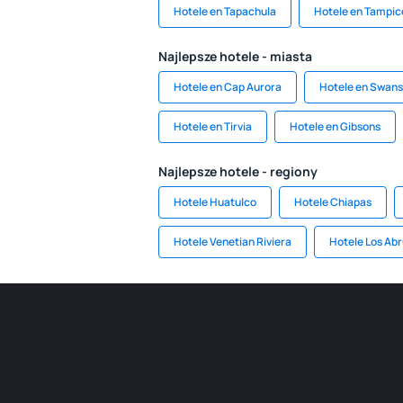
Hotele en Tapachula
Hotele en Tampic
Najlepsze hotele - miasta
Hotele en Cap Aurora
Hotele en Swan
Hotele en Tirvia
Hotele en Gibsons
Najlepsze hotele - regiony
Hotele Huatulco
Hotele Chiapas
Hotele Venetian Riviera
Hotele Los Ab