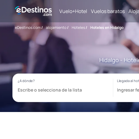
Vuelo+Hotel
Vuelos baratos
Aloj
eDestinos.com
/
alojamiento
/
Hoteles
/
Hoteles en Hidalgo
Hidalgo - Hotel