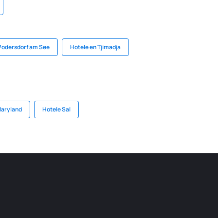
Podersdorf am See
Hotele en Tjimadja
Maryland
Hotele Sal