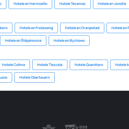
o
Hotele en Hermosillo
Hotele Tecamac
Hotele en Jonotla
sboro
Hotele en Freilassing
Hotele en Oranjestad
Hotele en 
Hotele en Štěpánovice
Hotele en Bychowo
Hotele Colima
Hotele Tlaxcala
Hotele Querétaro
Hotele 
ruzos
Hotele Obertauern