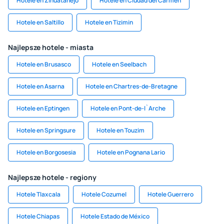
Hotele en Zihuatanejo
Hotele en Ciudad del Carmen
Hotele en Saltillo
Hotele en Tizimin
Najlepsze hotele - miasta
Hotele en Brusasco
Hotele en Seelbach
Hotele en Asarna
Hotele en Chartres-de-Bretagne
Hotele en Eptingen
Hotele en Pont-de-l`Arche
Hotele en Springsure
Hotele en Touzim
Hotele en Borgosesia
Hotele en Pognana Lario
Najlepsze hotele - regiony
Hotele Tlaxcala
Hotele Cozumel
Hotele Guerrero
Hotele Chiapas
Hotele Estado de México